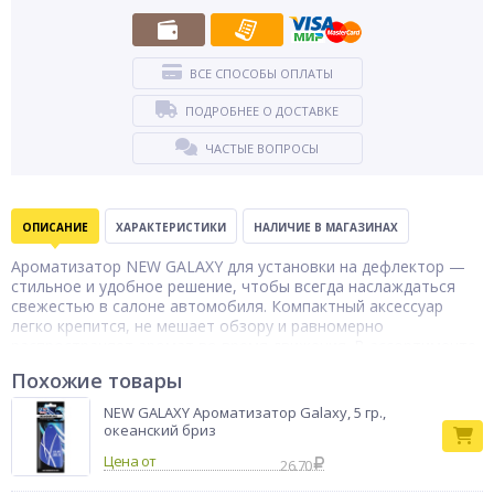
ВСЕ СПОСОБЫ ОПЛАТЫ
ПОДРОБНЕЕ О ДОСТАВКЕ
ЧАСТЫЕ ВОПРОСЫ
ОПИСАНИЕ
ХАРАКТЕРИСТИКИ
НАЛИЧИЕ В МАГАЗИНАХ
Ароматизатор NEW GALAXY для установки на дефлектор —
стильное и удобное решение, чтобы всегда наслаждаться
свежестью в салоне автомобиля. Компактный аксессуар
легко крепится, не мешает обзору и равномерно
распространяет аромат во время движения. В ассортименте
представлены популярные композиции: Million, Back Opium,
Похожие товары
Tobacco Vanille, L’Imperatrice. Каждый из них создаёт особое
настроение: от яркого и энергичного до глубокого и
NEW GALAXY Ароматизатор Galaxy, 5 гр.,
утончённого. Благодаря удобному формату, ароматизатор
океанский бриз
экономно расходуется и долго сохраняет насыщенность.
Цена от
Простой способ подарить себе комфорт и атмосферу
26.70
премиального салона каждый день.