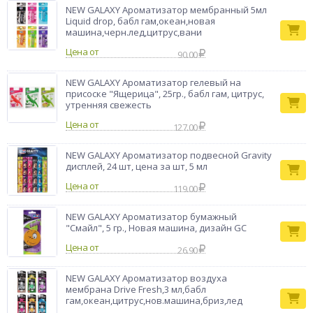
Бренд
NEW GALAXY Ароматизатор мембранный 5мл
NG
Liquid drop, бабл гам,океан,новая
машина,черн.лед,цитрус,вани
Цена от
90.00
NEW GALAXY Ароматизатор гелевый на
присоске "Ящерица", 25гр., бабл гам, цитрус,
утренняя свежесть
Цена от
127.00
NEW GALAXY Ароматизатор подвесной Gravity
дисплей, 24 шт, цена за шт, 5 мл
Цена от
119.00
NEW GALAXY Ароматизатор бумажный
"Смайл", 5 гр., Новая машина, дизайн GC
Цена от
26.90
NEW GALAXY Ароматизатор воздуха
мембрана Drive Fresh,3 мл,бабл
гам,океан,цитрус,нов.машина,бриз,лед