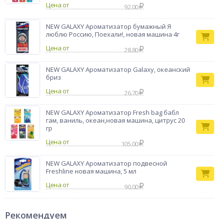
Цена от
92.00
NEW GALAXY Ароматизатор бумажный Я
люблю Россию, Поехали!, новая машина 4г
Цена от
28.80
NEW GALAXY Ароматизатор Galaxy, океанский
бриз
Цена от
26.70
NEW GALAXY Ароматизатор Fresh bag бабл
гам, ваниль, океан,новая машина, цитрус 20
гр
Цена от
105.00
NEW GALAXY Ароматизатор подвесной
Freshline новая машина, 5 мл
Цена от
90.00
Рекомендуем