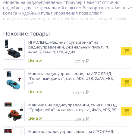
Модель на радиоуправлении "Краулер Лешего" отлично
подойдет для экстремальной езды по бездорожью. 4 мощные
колеса и удобный пульт управления позволяют
внедорожнику преодолевать любые препятствия, поэтому
комнатные тапочки и сложные трассы для джипа не
проблема. Такие игры помогают ребенку учиться
Похожие товары
концентрировать внимание, развивать воображение, зрение
и наблюдательность. Корпус машины выполнен из
ИГРОЛЕНД Машина "Супергонка" на
качественного пластика. Тип питания 3,6 В.
радиоуправлении, 2-канальный пульт, PP,
4хАА, 7,3x4x18,3 см, 4 диз
Машина на
радиоуправлен
Цена от
272.00
Тип товара
ии
Бренд
ИГРОЛЕНД
Машина радиоуправляемая, тм ИГРОЛЕНД,
"Гоночный дрифт", свет, АКБ, USB, 2хАА, ABS,
PP
Цена от
1 087.00
Машинка на радиоуправлении, тм ИГРОЛЕНД,
"Трофи-рейд" , 4-канальн. пульт, 4хАА, ABS, PP
Цена от
509.00
Машинка радиоуправляемая, тм ИГРОЛЕНД,