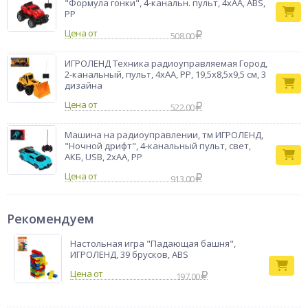
"Формула гонки", 4-канальн. пульт, 4хАА, ABS,
PP
Цена от
508.00
ИГРОЛЕНД Техника радиоуправляемая Город,
2-канальный, пульт, 4хАА, PP, 19,5х8,5х9,5 см, 3
дизайна
Цена от
522.00
Машина на радиоуправлении, тм ИГРОЛЕНД,
"Ночной дрифт", 4-канальный пульт, свет,
АКБ, USB, 2хАА, PP
Цена от
913.00
Рекомендуем
Настольная игра "Падающая башня",
ИГРОЛЕНД, 39 брусков, ABS
197.00