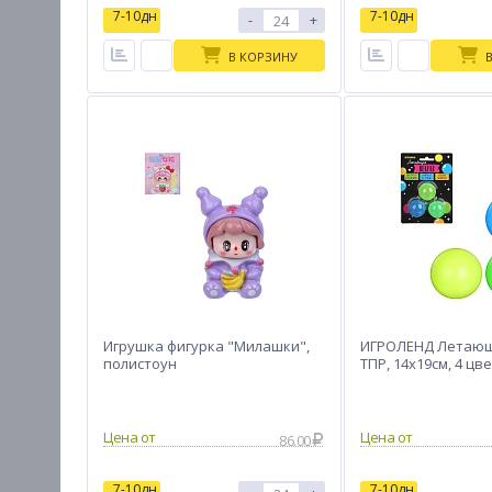
7-10дн
7-10дн
-
+
В КОРЗИНУ
Игрушка фигурка "Милашки",
ИГРОЛЕНД Летаю
полистоун
ТПР, 14х19см, 4 цв
Цена от
Цена от
86.00
7-10дн
7-10дн