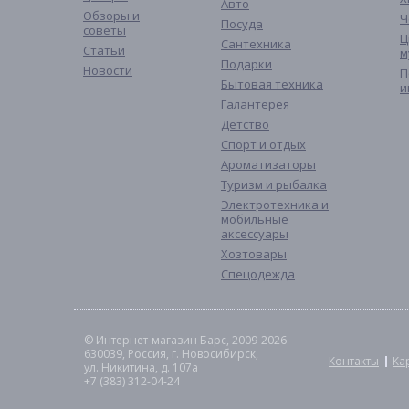
Авто
Обзоры и
Ч
Посуда
советы
Ц
Сантехника
Статьи
м
Подарки
Новости
П
Бытовая техника
и
Галантерея
Детство
Спорт и отдых
Ароматизаторы
Туризм и рыбалка
Электротехника и
мобильные
аксессуары
Хозтовары
Спецодежда
© Интернет-магазин Барс, 2009-2026
630039, Россия, г. Новосибирск,
Контакты
Ка
ул. Никитина, д. 107а
+7 (383) 312-04-24