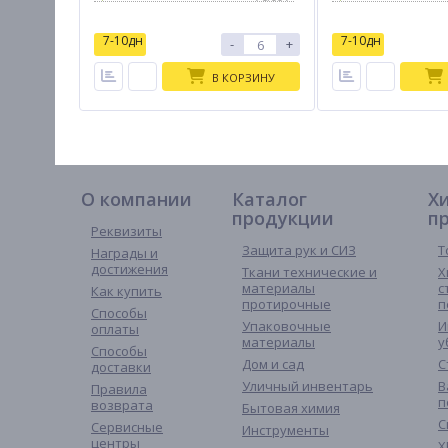
7-10дн
7-10дн
-
+
В КОРЗИНУ
О компании
Каталог
Х
продукции
п
Реквизиты
Защита рук и СИЗ
Т
Награды и
достижения
Ткани технические и
Х
материалы
с
Как купить
протирочные
п
Способы
Упаковочные
И
оплаты
материалы
у
Способы
Дом и сад
С
доставки
Уличный инвентарь
В
Правила
п
возврата
Бытовая химия
С
Сервисные
Инструменты
центры
Х