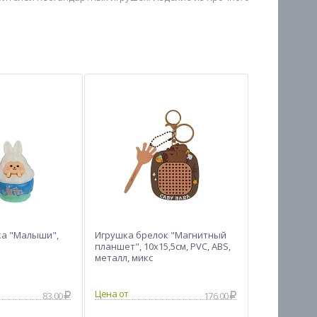
ка "Малыши",
Игрушка брелок "Магнитный
планшет", 10х15,5см, PVC, ABS,
металл, микс
Цена от
83.00
176.00