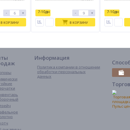
7-10дн
7-10дн
-
+
-
+
В КОРЗИНУ
В КОРЗИНУ
иты
Информация
Спосо
родаж
Политика компании в отношении
обработки персональных
опоры
данных
имически
Торго
тойкие
ерчатки
нвентарь
борочный
трейч
афельное
олотно
котч
Б рукавицы