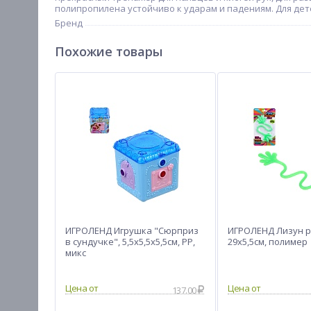
полипропилена устойчиво к ударам и падениям. Для детей
Бренд
Похожие товары
ИГРОЛЕНД Игрушка "Сюрприз
ИГРОЛЕНД Лизун р
в сундучке", 5,5х5,5х5,5см, PP,
29х5,5см, полимер
микс
Цена от
Цена от
137.00