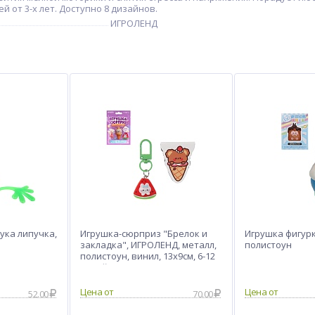
 от 3-х лет. Доступно 8 дизайнов.
ИГРОЛЕНД
ука липучка,
Игрушка-сюрприз "Брелок и
Игрушка фигур
закладка", ИГРОЛЕНД, металл,
полистоун
полистоун, винил, 13x9см, 6-12
дизайнов
Цена от
Цена от
52.00
70.00