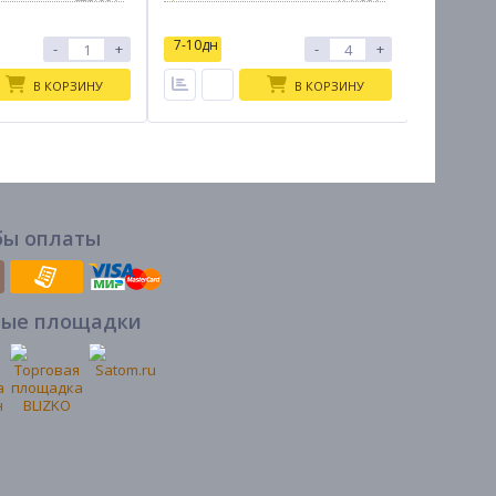
7-10дн
7-10дн
-
+
-
+
В КОРЗИНУ
В КОРЗИНУ
бы оплаты
вые площадки