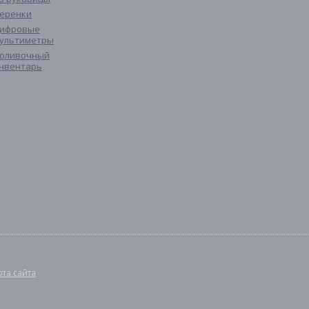
еренки
ифровые
ультиметры
оливочный
нвентарь
рта сайта