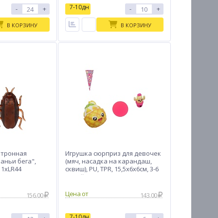
7-10дн
-
+
-
+
В КОРЗИНУ
В КОРЗИНУ
ктронная
Игрушка сюрприз для девочек
аньи бега",
(мяч, насадка на карандаш,
, 1хLR44
сквиш), PU, TPR, 15,5х6х6см, 3-6
дизайнов
Цена от
156.00
143.00
7-10дн