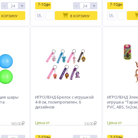
7-10дн
7-10дн
-
+
-
+
В КОРЗИНУ
В КОРЗИНУ
щие шары
ИГРОЛЕНД Брелок с игрушкой
ИГРОЛЕНД Эле
ета
4-8 см, полипропилен, 6
игрушка "Тарак
дизайнов
PVC, ABS, 5х2см
Цена от
Цена от
180.00
58.00
7-10дн
7-10дн