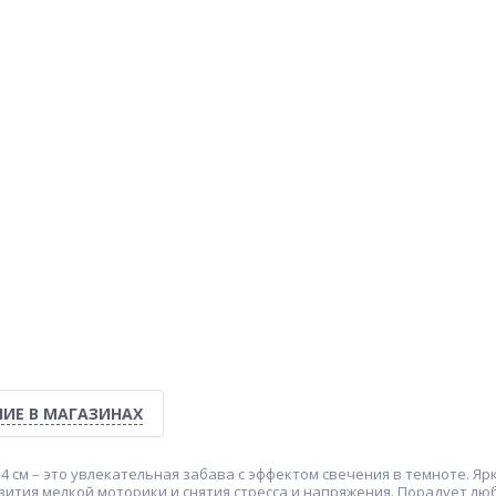
ИЕ В МАГАЗИНАХ
4 см – это увлекательная забава с эффектом свечения в темноте. Я
звития мелкой моторики и снятия стресса и напряжения. Порадует л