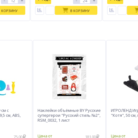
-
+
-
+
В КОРЗИНУ
В КОРЗИНУ
 см с
Наклейки объёмные BY Русские
ИГРОЛЕНД Иг
,5 см, ABS,
супергерои "Русский стиль №2",
"Котя", 50 см
RSM_0032, 1 лист
75.00
181.00