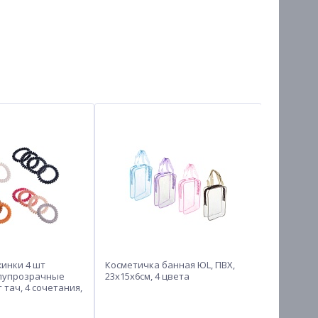
инки 4 шт
Косметичка банная ЮL, ПВХ,
Обувь же
лупрозрачные
23x15x6см, 4 цвета
комнатные
 тач, 4 сочетания,
40, #4