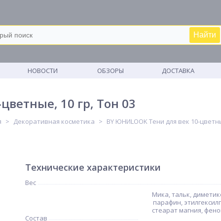
Найти
М
НОВОСТИ
ОБЗОРЫ
ДОСТАВКА
ветные, 10 гр, Тон 03
я
Декоративная косметика
BY ЮНИLOOK Тени для век 10-цветные
Технические характеристики
Вес
Мика, тальк, диметик
парафин, этилгексил
стеарат магния, фено
Состав