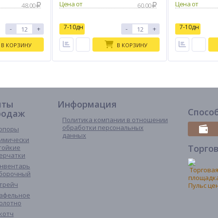
48.00
60.00
7-10дн
7-10дн
-
+
-
+
В КОРЗИНУ
В КОРЗИНУ
иты
Информация
Спосо
родаж
Политика компании в отношении
обработки персональных
опоры
данных
имически
Торго
тойкие
ерчатки
нвентарь
борочный
трейч
афельное
олотно
котч