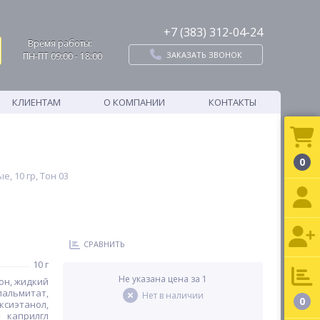
+7 (383) 312-04-24
Время работы:
ЗАКАЗАТЬ ЗВОНОК
ПН-ПТ 09:00 - 18:00
КЛИЕНТАМ
О КОМПАНИИ
КОНТАКТЫ
0
, 10 гр, Тон 03
СРАВНИТЬ
10 г
Не указана цена за 1
он, жидкий
пальмитат,
Нет в наличии
0
ксиэтанол,
каприлгл