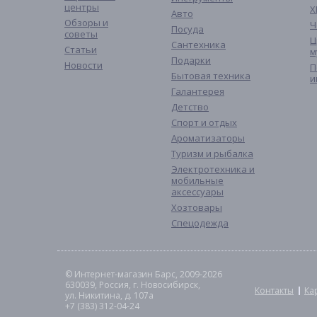
центры
Х
Авто
Обзоры и
Ч
Посуда
советы
Ц
Сантехника
Статьи
м
Подарки
Новости
П
Бытовая техника
и
Галантерея
Детство
Спорт и отдых
Ароматизаторы
Туризм и рыбалка
Электротехника и
мобильные
аксессуары
Хозтовары
Спецодежда
© Интернет-магазин Барс, 2009-2026
630039, Россия, г. Новосибирск,
Контакты
Ка
ул. Никитина, д. 107а
+7 (383) 312-04-24