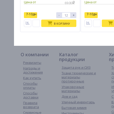
69.00
7-10дн
7-10дн
-
+
В КОРЗИНУ
О компании
Каталог
Х
продукции
п
Реквизиты
Защита рук и СИЗ
Т
Награды и
достижения
Ткани технические и
Х
материалы
с
Как купить
протирочные
п
Способы
Упаковочные
И
оплаты
материалы
у
Способы
Дом и сад
С
доставки
Уличный инвентарь
В
Правила
п
возврата
Бытовая химия
С
Сервисные
Инструменты