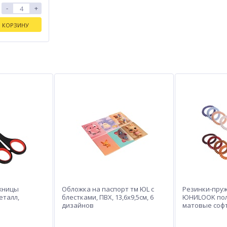
-
+
В КОРЗИНУ
ожницы
Обложка на паспорт тм ЮL с
Резинки-пруж
еталл,
блестками, ПВХ, 13,6х9,5см, 6
ЮНИLOOK по
дизайнов
матовые софт
5,5 см