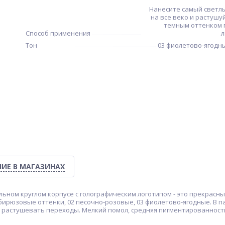
Нанесите самый светл
на все веко и растушу
темным оттенком 
Способ применения
л
Тон
03 фиолетово-ягодн
ИЕ В МАГАЗИНАХ
льном круглом корпусе с голографическим логотипом - это прекрасны
бирюзовые оттенки, 02 песочно-розовые, 03 фиолетово-ягодные. В 
ко растушевать переходы. Мелкий помол, средняя пигментированност