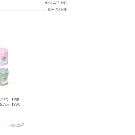
Тени для век
ЮНИLOOK
/LED с USB
6,7см, 18W,
236.00