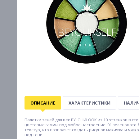
ОПИСАНИЕ
ХАРАКТЕРИСТИКИ
НАЛИЧ
Палетки теней для век BY ЮНИLOOK из 10 оттенков в сти
цветовые гаммы под любое настроение: 01 зеленовато-
текстур, что позволяет создать рисунок макияжа и мяг
под тени.