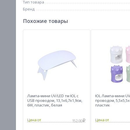
Тип товара
Бренд
Похожие товары
Лампа-мини UV/LED тм ЮL с
ЮL Лампа-мини UV
USB проводом, 13,1х6,7х1,9см,
проводом, 5,5х5,5х
6W, пластик, белая
пластик
Цена от
Цена от
152.00