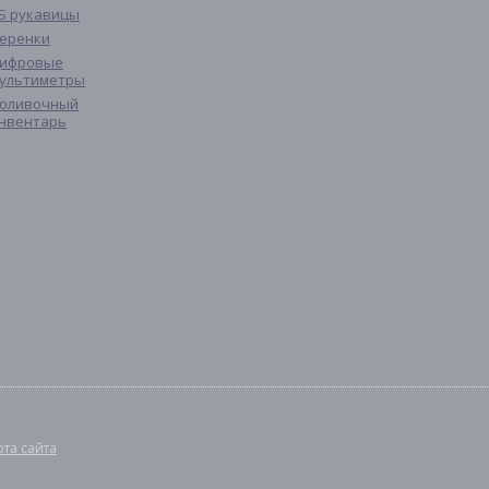
Б рукавицы
еренки
ифровые
ультиметры
оливочный
нвентарь
рта сайта