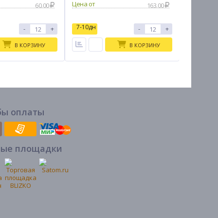
60.00
163.00
7-10дн
7-10дн
-
+
-
+
В КОРЗИНУ
В КОРЗИНУ
бы оплаты
вые площадки