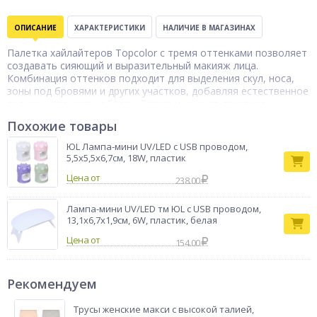
ОПИСАНИЕ
ХАРАКТЕРИСТИКИ
НАЛИЧИЕ В МАГАЗИНАХ
Палетка хайлайтеров Topcolor с тремя оттенками позволяет
создавать сияющий и выразительный макияж лица.
Комбинация оттенков подходит для выделения скул, носа,
зоны под бровями и других участков, добавляя естественное
сияние и свежесть образу. Лёгкая и нежная текстура
обеспечивает равномерное нанесение и лёгкое
Похожие товары
растушёвывание. Хайлайтер можно использовать как
отдельно, так и смешивать оттенки между собой для
ЮL Лампа-мини UV/LED с USB проводом,
получения индивидуального эффекта. В ассортименте.
5,5х5,5х6,7см, 18W, пластик
Тип товара
Хайлайтер
Цена от
238.00
Бренд
Topcolor
Лампа-мини UV/LED тм ЮL с USB проводом,
13,1х6,7х1,9см, 6W, пластик, белая
Цена от
154.00
Рекомендуем
Трусы женские макси с высокой талией,