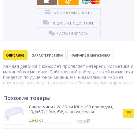
ВСЕ СПОСОБЫ ОПЛАТЫ
ПОДРОБНЕЕ О ДОСТАВКЕ
ЧАСТЫЕ ВОПРОСЫ
ОПИСАНИЕ
ХАРАКТЕРИСТИКИ
НАЛИЧИЕ В МАГАЗИНАХ
Каждая девочка с юных лет проявляет интерес к косметике и
маминой косметичке. Собственный набор детской косметики
придется по душе юной моднице! С ним малышка сможет
научиться пользоваться косметикой и экспериментировать с
новыми образами. Вся косметика ЮНИLOOK гипоаллергенна
и безопасна для детей, легко смывается с кожи водой. В
Похожие товары
набор входят: тени для век - 5 шт., помада для губ - 1 шт.,
кисточка - 1 шт., контейнер в форме лебедя - 1 шт. Размер
Лампа-мини UV/LED тм ЮL с USB проводом,
упаковки: 30,6х17,9 см.
13,1х6,7х1,9см, 6W, пластик, белая
Детская
Цена от
152.00
Тип товара
косметика
Бренд
ЮНИLOOK