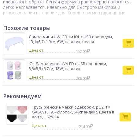
идеального образа. Легкая формула равномерно наносится,
легко наслаивается, идеально для быстрого макияжа и
использования в течение дня. Хорошо пигментированные
кремовые румяна легко тушуются подушечками пальцев.
Благодаря использованию средства румянец на лице будет
Похожие товары
на ваших щечках всегда. Можно использовать в качестве
теней и тинта для губ.
Лампа-мини UV/LED тм ЮL с USB проводом,
Тип товара
13,1х6,7х1,9см, 6W, пластик, белая
Румяна
Бренд
ЮНИLOOK
Цена от
152.00
ЮL Лампа-мини UV/LED с USB проводом,
5,5х5,5х6,7см, 18W, пластик
Цена от
236.00
Рекомендуем
Трусы женские макси с декором, р.52, тм
GALANTE, 95%хлопок, 5%спандекс, цвета в
ас-те, НБ25-14
214.00