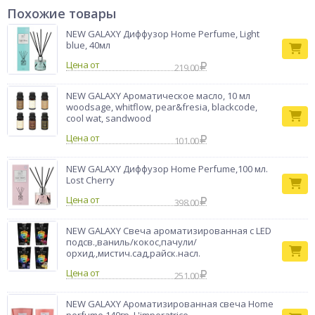
мл, что обеспечивает длительное и равномерное
Похожие товары
распространение тонкого ненавязчивого аромата без
необходимости подключения к электросети или
NEW GALAXY Диффузор Home Perfume, Light
использования открытого огня. Компактные размеры
blue, 40мл
позволяют легко разместить диффузор на любой
Цена от
поверхности: прикроватной тумбочке, полке в ванной,
219.00
обеденном столе или рабочем кабинете. Идеальное решение
для тех, кто ценит эстетику, натуральность и долговечность
NEW GALAXY Ароматическое масло, 10 мл
ароматов. Превратите свой дом в оазис гармонии и
woodsage, whitflow, pear&fresia, blackcode,
комфорта с помощью этого элегантного аксессуара.
cool wat, sandwood
Бренд
NG
Цена от
101.00
NEW GALAXY Диффузор Home Perfume,100 мл.
Lost Cherry
Цена от
398.00
NEW GALAXY Свеча ароматизированная с LED
подсв.,ваниль/кокос,пачули/
орхид.,мистич.сад,райск.насл.
Цена от
251.00
NEW GALAXY Ароматизированная свеча Home