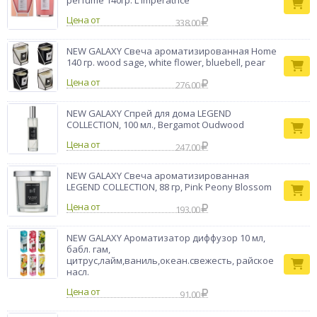
perfume 140гр. L'imperatrice
Цена от
338.00
NEW GALAXY Свеча ароматизированная Home
140 гр. wood sage, white flower, bluebell, pear
Цена от
276.00
NEW GALAXY Спрей для дома LEGEND
COLLECTION, 100 мл., Bergamot Oudwood
Цена от
247.00
NEW GALAXY Свеча ароматизированная
LEGEND COLLECTION, 88 гр, Pink Peony Blossom
Цена от
193.00
NEW GALAXY Ароматизатор диффузор 10 мл,
бабл. гам,
цитрус,лайм,ваниль,океан.свежесть, райское
насл.
Цена от
91.00