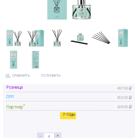
СРАВНИТЬ
ОТЛОЖИТЬ
Розница
497.00
Опт
450.00
*
Партнер
428.00
7-10дн
-
+