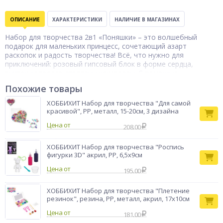
ОПИСАНИЕ
ХАРАКТЕРИСТИКИ
НАЛИЧИЕ В МАГАЗИНАХ
Набор для творчества 2в1 «Поняшки» – это волшебный
подарок для маленьких принцесс, сочетающий азарт
раскопок и радость творчества! Всё, что нужно для
приключений: розовый гипсовый блок в форме сердца,
внутри которого спрятаны кристаллы. С помощью
молоточка, кисточки и щётки ребёнок аккуратно раскопает
Похожие товары
сюрприз, а затем сможет раскрасить фигурку пони яркими
акриловыми красками с палитрой и кисточкой. Все
ХОББИХИТ Набор для творчества "Для самой
инструменты и материалы выполнены из безопасного
красивой", PP, металл, 15-20см, 3 дизайна
полипропилена. Идеально подходит для детей от 6 лет,
Цена от
развивает терпение, внимание, мелкую моторику и
208.00
фантазию. Яркий дизайн, нежные цвета и любимые
персонажи – идеальный выбор для девочек, которые
ХОББИХИТ Набор для творчества "Роспись
обожают пони и творчество!
фигурки 3D" акрил, PP, 6,5х9см
Бренд
ХоббиХИТ
Цена от
195.00
ХОББИХИТ Набор для творчества "Плетение
резинок", резина, PP, металл, акрил, 17х10см
Цена от
181.00