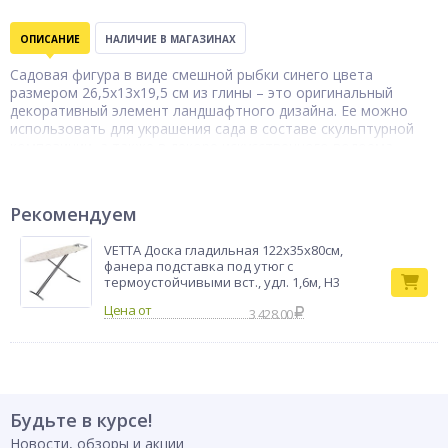
ОПИСАНИЕ
НАЛИЧИЕ В МАГАЗИНАХ
Садовая фигура в виде смешной рыбки синего цвета
размером 26,5x13x19,5 см из глины – это оригинальный
декоративный элемент ландшафтного дизайна. Ее можно
использовать для украшения сада в составе скульптурной
композиции, а также в декоре искусственного водоема.
Устойчивая фигура отличается качеством исполнения и
смотрится очень необычно.
Бренд
INBLOOM
Рекомендуем
VETTA Доска гладильная 122х35х80см,
фанера подставка под утюг с
термоустойчивыми вст., удл. 1,6м, Н3
3 428.00
Будьте в курсе!
Новости, обзоры и акции