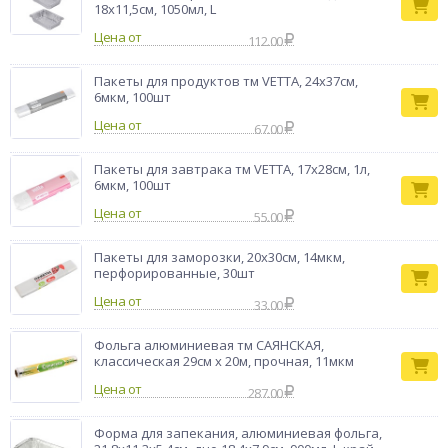
18x11,5см, 1050мл, L
Цена от
112.00
Пакеты для продуктов тм VETTA, 24x37см,
6мкм, 100шт
Цена от
67.00
Пакеты для завтрака тм VETTA, 17х28см, 1л,
6мкм, 100шт
Цена от
55.00
Пакеты для заморозки, 20х30см, 14мкм,
перфорированные, 30шт
Цена от
33.00
Фольга алюминиевая тм САЯНСКАЯ,
классическая 29см х 20м, прочная, 11мкм
Цена от
287.00
Форма для запекания, алюминиевая фольга,