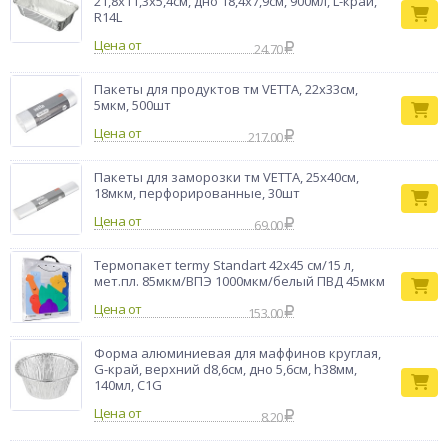
21,8x11,3x5,4см, дно 18,4x7,9cм, 900мл, L-край,
R14L
Цена от
24.70
Пакеты для продуктов тм VETTA, 22x33см,
5мкм, 500шт
Цена от
217.00
Пакеты для заморозки тм VETTA, 25x40см,
18мкм, перфорированные, 30шт
Цена от
69.00
Термопакет termy Standart 42х45 см/15 л,
мет.пл. 85мкм/ВПЭ 1000мкм/белый ПВД 45мкм
Цена от
153.00
Форма алюминиевая для маффинов круглая,
G-край, верхний d8,6см, дно 5,6см, h38мм,
140мл, C1G
Цена от
8.20