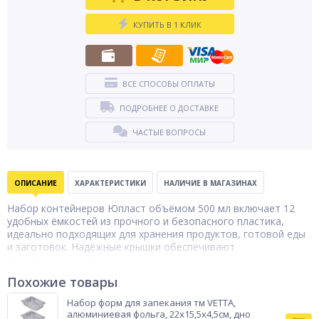
КУПИТЬ В 1 КЛИК
ВСЕ СПОСОБЫ ОПЛАТЫ
ПОДРОБНЕЕ О ДОСТАВКЕ
ЧАСТЫЕ ВОПРОСЫ
ОПИСАНИЕ
ХАРАКТЕРИСТИКИ
НАЛИЧИЕ В МАГАЗИНАХ
Набор контейнеров Юпласт объёмом 500 мл включает 12
удобных ёмкостей из прочного и безопасного пластика,
идеально подходящих для хранения продуктов, готовой еды
и заготовок. Надёжные крышки обеспечивают
герметичность, предотвращая проливание и сохраняют
свежесть продуктов. Контейнеры компактны, легко
Похожие товары
штабелируются и помогают поддерживать порядок в
холодильнике или на кухонных полках.
Набор форм для запекания тм VETTA,
Бренд
алюминиевая фольга, 22х15,5х4,5см, дно
Юпласт