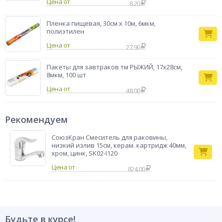
Цена от
8.20
Пленка пищевая, 30см x 10м, 6мкм,
полиэтилен
Цена от
27.90
Пакеты для завтраков тм РЫЖИЙ, 17x28см,
8мкм, 100 шт
Цена от
48.00
Рекомендуем
СоюзКран Смеситель для раковины,
низкий излив 15см, керам. картридж 40мм,
хром, цинк, SK02-I120
824.00
Будьте в курсе!