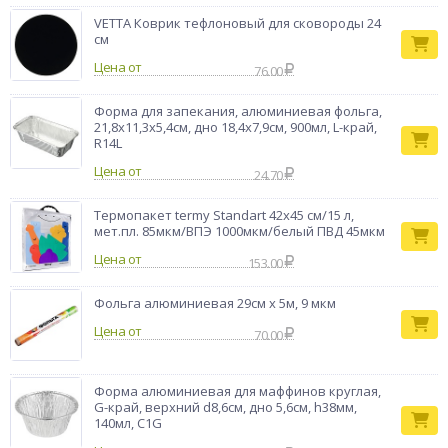
VETTA Коврик тефлоновый для сковороды 24
см
Цена от
76.00
Форма для запекания, алюминиевая фольга,
21,8x11,3x5,4см, дно 18,4x7,9cм, 900мл, L-край,
R14L
Цена от
24.70
Термопакет termy Standart 42х45 см/15 л,
мет.пл. 85мкм/ВПЭ 1000мкм/белый ПВД 45мкм
Цена от
153.00
Фольга алюминиевая 29см х 5м, 9 мкм
Цена от
70.00
Форма алюминиевая для маффинов круглая,
G-край, верхний d8,6см, дно 5,6см, h38мм,
140мл, C1G