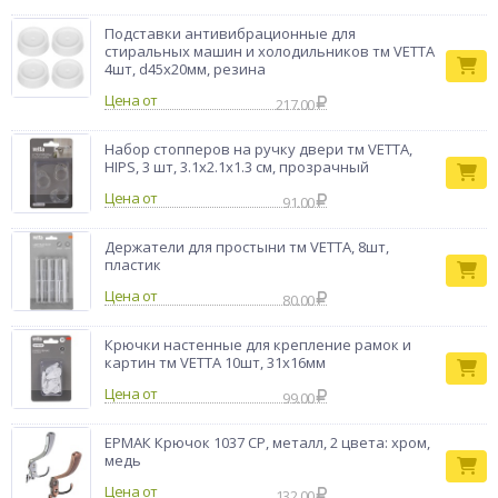
Тип товара
штор
Подставки антивибрационные для
Бренд
GRED
стиральных машин и холодильников тм VETTA
4шт, d45х20мм, резина
Цена от
217.00
Набор стопперов на ручку двери тм VETTA,
HIPS, 3 шт, 3.1х2.1х1.3 см, прозрачный
Цена от
91.00
Держатели для простыни тм VETTA, 8шт,
пластик
Цена от
80.00
Крючки настенные для крепление рамок и
картин тм VETTA 10шт, 31x16мм
Цена от
99.00
ЕРМАК Крючок 1037 CP, металл, 2 цвета: хром,
медь
Цена от
132.00