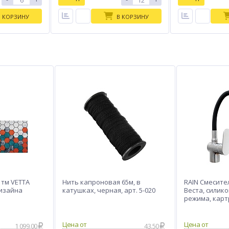
В КОРЗИНУ
В КОРЗИНУ
тм VETTA
Нить капроновая 65м, в
RAIN Смесите
дизайна
катушках, черная, арт. 5-020
Веста, силик
режима, карт
латунь, черн
1 099.00
43.50