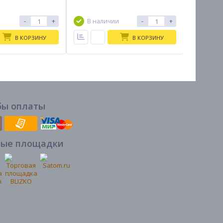
7-10дн
-
+
-
+
В наличии
В КОРЗИНУ
В КОРЗИНУ
бы оплаты
вые площадки