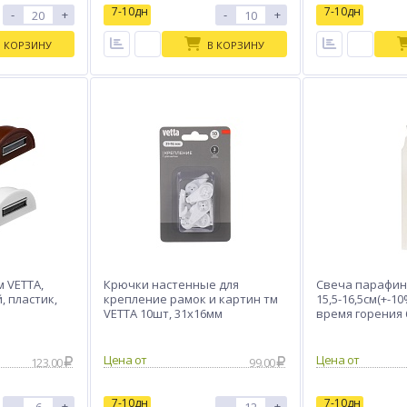
7-10дн
7-10дн
-
+
-
+
В КОРЗИНУ
В КОРЗИНУ
 VETTA,
Крючки настенные для
Свеча парафин
, пластик,
крепление рамок и картин тм
15,5-16,5см(+-10%
VETTA 10шт, 31x16мм
время горения 6
45г,(1шт/уп)
Цена от
Цена от
123.00
99.00
7-10дн
7-10дн
-
+
-
+