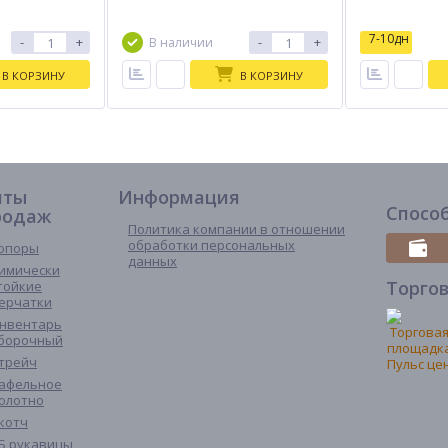
7-10дн
-
+
-
+
В наличии
В КОРЗИНУ
В КОРЗИНУ
иты
Информация
Спосо
родаж
Политика компании в отношении
обработки персональных
опоры
данных
имически
Торго
тойкие
ерчатки
нвентарь
борочный
трейч
афельное
олотно
котч
Б рукавицы