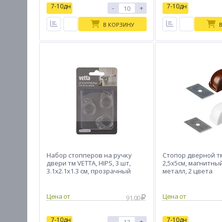
7-10дн
7-10дн
-
+
В КОРЗИНУ
Набор стопперов на ручку
Стопор дверной тм
двери тм VETTA, HIPS, 3 шт,
2,5х5см, магнитный
3.1х2.1х1.3 см, прозрачный
металл, 2 цвета
Цена от
Цена от
91.00
7-10дн
7-10дн
-
+