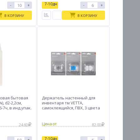
7-10дн
-
+
-
+
В КОРЗИНУ
В КОРЗИНУ
овая бытовая
Держатель настенный для
), d2-2,2см,
инвентаря тм VETTA,
-7ч, в инд.упак.
самоклеящийся, ПВХ, 3 цвета
Цена от
24.60
82.00
7-10дн
-
+
-
+