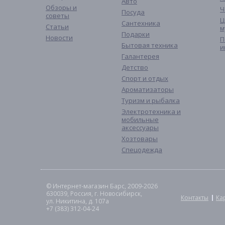
Авто
Обзоры и
Ч
Посуда
советы
Ц
Сантехника
Статьи
м
Подарки
Новости
П
Бытовая техника
и
Галантерея
Детство
Спорт и отдых
Ароматизаторы
Туризм и рыбалка
Электротехника и
мобильные
аксессуары
Хозтовары
Спецодежда
© Интернет-магазин Барс, 2009-2026
630039, Россия, г. Новосибирск,
Контакты
Ка
ул. Никитина, д. 107а
+7 (383) 312-04-24