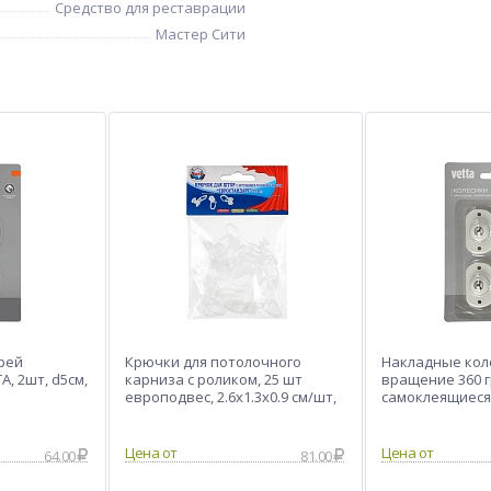
Средство для реставрации
Мастер Сити
рей
Крючки для потолочного
Накладные коле
, 2шт, d5см,
карниза с роликом, 25 шт
вращение 360 г
европодвес, 2.6x1.3x0.9 см/шт,
самоклеящиеся
пластик, прозрачные
Цена от
Цена от
64.00
81.00