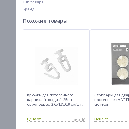
Тип товара
Бренд
Похожие товары
Крючки для потолочного
Стопперы для две
карниза "гвоздик", 25шт
настенные тм VETTA
европодвес, 2.6x1.3x0.9 см/шт,
силикон
пластик, прозрачные
Цена от
Цена от
76.00