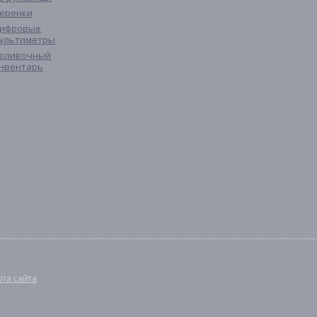
еренки
ифровые
ультиметры
оливочный
нвентарь
рта сайта