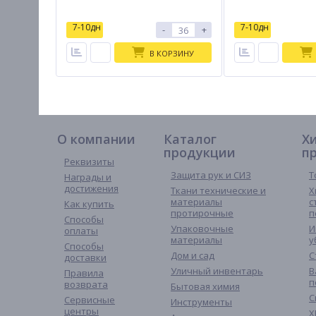
7-10дн
7-10дн
-
+
В КОРЗИНУ
О компании
Каталог
Х
продукции
п
Реквизиты
Защита рук и СИЗ
Т
Награды и
достижения
Ткани технические и
Х
материалы
с
Как купить
протирочные
п
Способы
Упаковочные
И
оплаты
материалы
у
Способы
Дом и сад
С
доставки
Уличный инвентарь
В
Правила
п
возврата
Бытовая химия
С
Сервисные
Инструменты
центры
Х