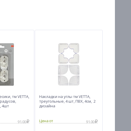
сики, тм VETTA,
Накладки на углы тм VETTA,
радусов,
треугольные, 4 шт, ПВХ, 4см, 2
, 4шт
дизайна
Цена от
91.00
91.00