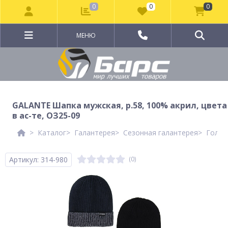
0
0
0
МЕНЮ
GALANTE Шапка мужская, р.58, 100% акрил, цвета
в ас-те, ОЗ25-09
Каталог
Галантерея
Сезонная галантерея
Голов
Артикул: 314-980
(0)