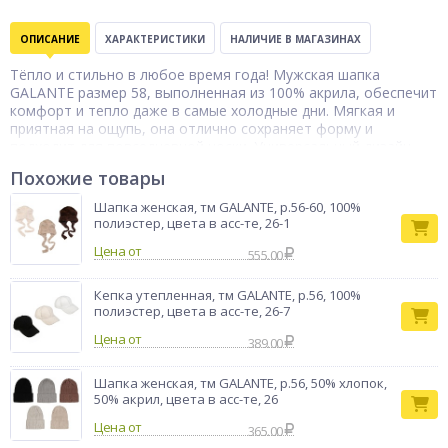
ОПИСАНИЕ
ХАРАКТЕРИСТИКИ
НАЛИЧИЕ В МАГАЗИНАХ
Тёпло и стильно в любое время года! Мужская шапка
GALANTE размер 58, выполненная из 100% акрила, обеспечит
комфорт и тепло даже в самые холодные дни. Мягкая и
приятная на ощупь, она отлично сохраняет форму и
подходит для повседневной носки. Универсальный дизайн
делает шапку стильным аксессуаром, который подчеркнёт
Похожие товары
образ и создаст уютную атмосферу в зимние прогулки.
Шапка женская, тм GALANTE, р.56-60, 100%
полиэстер, цвета в асс-те, 26-1
Цена от
555.00
Кепка утепленная, тм GALANTE, р.56, 100%
полиэстер, цвета в асс-те, 26-7
Цена от
389.00
Шапка женская, тм GALANTE, р.56, 50% хлопок,
50% акрил, цвета в асс-те, 26
Цена от
365.00