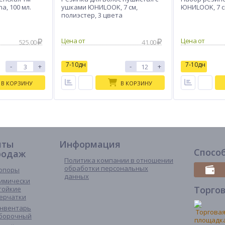
na, 100 мл.
ушками ЮНИLOOK, 7 см,
ЮНИLOOK, 7 с
полиэстер, 3 цвета
525.00
41.00
7-10дн
7-10дн
-
+
-
+
В КОРЗИНУ
В КОРЗИНУ
иты
Информация
Спосо
родаж
Политика компании в отношении
обработки персональных
опоры
данных
имически
Торго
тойкие
ерчатки
нвентарь
борочный