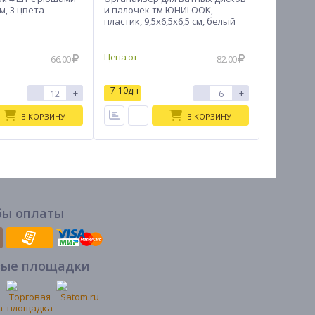
м, 3 цвета
и палочек тм ЮНИLOOK,
большой
пластик, 9,5х6,5х6,5 см, белый
66.00
82.00
7-10дн
7-10дн
-
+
-
+
В КОРЗИНУ
В КОРЗИНУ
бы оплаты
вые площадки