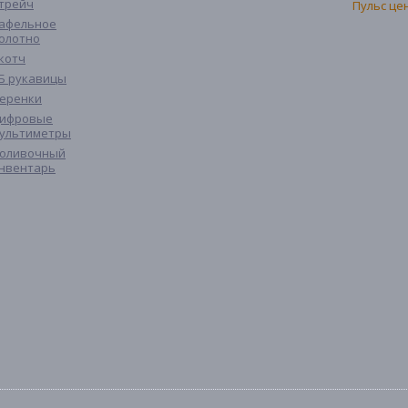
трейч
афельное
олотно
котч
Б рукавицы
еренки
ифровые
ультиметры
оливочный
нвентарь