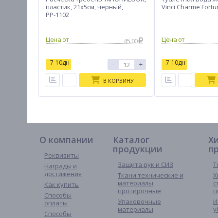
пластик, 21x5см, черный,
Vinci Charme Fortu
РР-1102
45.00
7-10дн
7-10дн
-
+
В КОРЗИНУ
О компании
Каталог
Х
продукции
п
Реквизиты
Защита рук и СИЗ
Т
Награды и
достижения
Ткани технические и
Х
материалы
с
Как купить
протирочные
п
Способы
Упаковочные
И
оплаты
материалы
у
Способы