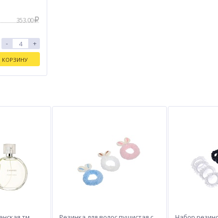
353.00
-
+
В КОРЗИНУ
енская тм
Резинка для волос пушистая с
Набор резино