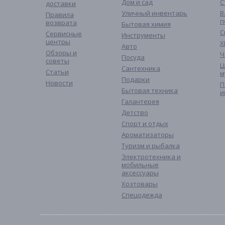
Дом и сад
С
доставки
Уличный инвентарь
В
Правила
п
возврата
Бытовая химия
С
Сервисные
Инструменты
центры
Х
Авто
Обзоры и
Ч
Посуда
советы
Ц
Сантехника
Статьи
м
Подарки
Новости
П
Бытовая техника
и
Галантерея
Детство
Спорт и отдых
Ароматизаторы
Туризм и рыбалка
Электротехника и
мобильные
аксессуары
Хозтовары
Спецодежда