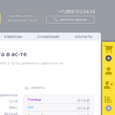
+7 (383) 312-04-24
Время работы:
ЗАКАЗАТЬ ЗВОНОК
ПН-ПТ 09:00 - 18:00
КЛИЕНТАМ
О КОМПАНИИ
КОНТАКТЫ
а в ас-те
0
E, р. 52-54, целлюлоза, цвета в ас-те
СРАВНИТЬ
Целлюлоза
Розница
467.00
52-54
Опт
Микс
423.00
0
Детская
*