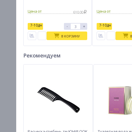
Цена от
Цена от
610.00
7-10дн
7-10дн
-
+
В КОРЗИНУ
Рекомендуем
Расческа-гребень тм ЮНИLOOK,
Туалетная вода ж