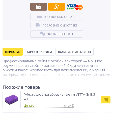
ВСЕ СПОСОБЫ ОПЛАТЫ
ПОДРОБНЕЕ О ДОСТАВКЕ
ЧАСТЫЕ ВОПРОСЫ
ОПИСАНИЕ
ХАРАКТЕРИСТИКИ
НАЛИЧИЕ В МАГАЗИНАХ
Профессиональные губки с особой текстурой — мощное
оружие против стойких загрязнений! Скругленные углы
обеспечивают безопасность при использовании, а черный
материал эффективно справляется даже с самыми сложными
пятнами. Размер 95х70х30 мм позволяет комфортно
удерживать губку и тщательно очищать любые поверхности.
Похожие товары
Набор из 5 штук обеспечит вас запасом на длительное
время.
Губки-салфетки абразивные тм VETTA Grill, 5
шт
Цена от
51.00