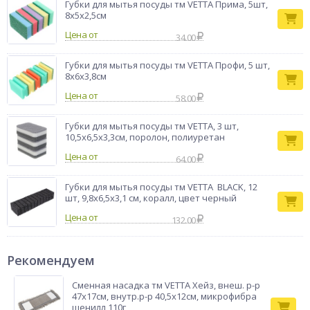
Губки для мытья посуды тм VETTA Прима, 5шт,
8х5х2,5см
Цена от
34.00
Губки для мытья посуды тм VETTA Профи, 5 шт,
8х6х3,8см
Цена от
58.00
Губки для мытья посуды тм VETTA, 3 шт,
10,5х6,5х3,3см, поролон, полиуретан
Цена от
64.00
Губки для мытья посуды тм VETTA BLACK, 12
шт, 9,8x6,5x3,1 см, коралл, цвет черный
Цена от
132.00
Рекомендуем
Сменная насадка тм VETTA Хейз, внеш. р-р
47х17см, внутр.р-р 40,5х12см, микрофибра
шенилл 110г