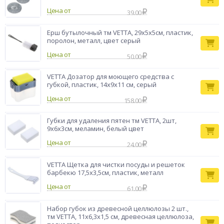
уборки дома – быстро, безопасно и без химии!
Цена от
39.00
Губка для
Тип товара
посуды
Ерш бутылочный тм VETTA, 29х5х5см, пластик,
Бренд
VETTA
поролон, металл, цвет серый
Цена от
50.00
VETTA Дозатор для моющего средства с
губкой, пластик, 14x9x11 см, серый
Цена от
158.00
Губки для удаления пятен тм VETTA, 2шт,
9х6х3см, меламин, белый цвет
Цена от
24.00
VETTA Щетка для чистки посуды и решеток
барбекю 17,5х3,5см, пластик, металл
Цена от
61.00
Набор губок из древесной целлюлозы 2 шт.,
тм VETTA, 11х6,3х1,5 см, древесная целлюлоза,