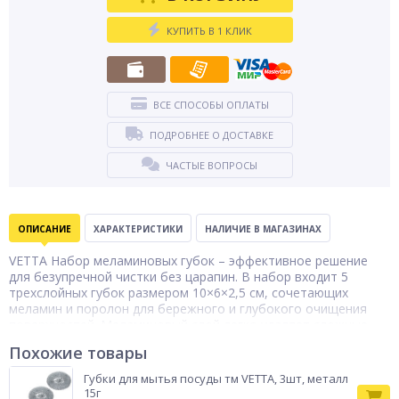
КУПИТЬ В 1 КЛИК
ВСЕ СПОСОБЫ ОПЛАТЫ
ПОДРОБНЕЕ О ДОСТАВКЕ
ЧАСТЫЕ ВОПРОСЫ
ОПИСАНИЕ
ХАРАКТЕРИСТИКИ
НАЛИЧИЕ В МАГАЗИНАХ
VETTA Набор меламиновых губок – эффективное решение
для безупречной чистки без царапин. В набор входит 5
трехслойных губок размером 10×6×2,5 см, сочетающих
меламин и поролон для бережного и глубокого очищения
поверхностей. Меламиновый слой легко удаляет сложные
загрязнения, поролоновая основа обеспечивает мягкость и
Похожие товары
удобство использования. Губки подходят для очистки
керамики, стекла, пластика, нержавеющей стали и других
Губки для мытья посуды тм VETTA, 3шт, металл
поверхностей. Идеальный выбор для кухни, ванной или
15г