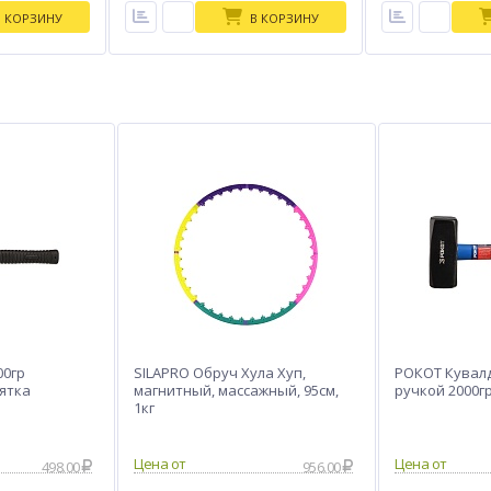
В КОРЗИНУ
В КОРЗИНУ
00гр
SILAPRO Обруч Хула Хуп,
РОКОТ Кувалд
ятка
магнитный, массажный, 95см,
ручкой 2000г
1кг
498.00
956.00