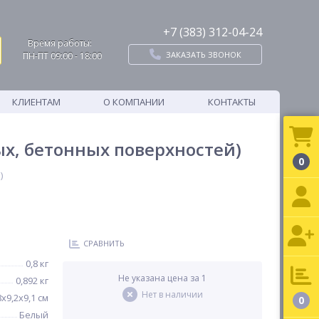
+7 (383) 312-04-24
Время работы:
ЗАКАЗАТЬ ЗВОНОК
ПН-ПТ 09:00 - 18:00
КЛИЕНТАМ
О КОМПАНИИ
КОНТАКТЫ
ых, бетонных поверхностей)
0
)
СРАВНИТЬ
0,8 кг
Не указана цена за 1
0,892 кг
Нет в наличии
8х9,2х9,1 см
0
Белый