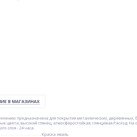
ИЕ В МАГАЗИНАХ
именению предназначена для покрытия металлических, деревянных, 
вета, высокий глянец, атмосферостойкая, глянцевая.Расход: На од
о слоя - 24 часа.
Краска эмаль