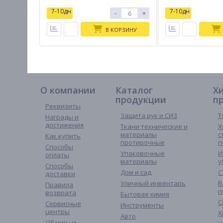
7-10дн
7-10дн
-
+
В КОРЗИНУ
О компании
Каталог
Х
продукции
п
Реквизиты
Защита рук и СИЗ
Т
Награды и
достижения
Ткани технические и
Х
материалы
с
Как купить
протирочные
п
Способы
Упаковочные
И
оплаты
материалы
у
Способы
Дом и сад
С
доставки
Уличный инвентарь
В
Правила
п
возврата
Бытовая химия
С
Сервисные
Инструменты
центры
Х
Авто
Обзоры и