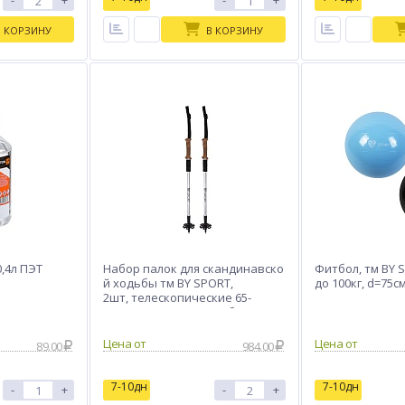
-
+
-
+
В КОРЗИНУ
В КОРЗИНУ
,4л ПЭТ
Набор палок для скандинавско
Фитбол, тм BY 
й ходьбы тм BY SPORT,
до 100кг, d=75с
2шт, телескопические 65-
135см, алюм 6061, пробка
Цена от
Цена от
89.00
984.00
7-10дн
7-10дн
-
+
-
+