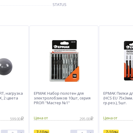
STATUS
RT, нагрузка
ЕРМАК Набор полотен для
ЕРМАК Пилки дл
Х, 2 цвета
электролобзиков 10шт, серия
(HCS EU 75х3мм.)
PROFI "Мастер №1"
гр.рез.), 5шт.
Цена от
Цена от
599.00
295.00
7-10дн
7-10дн