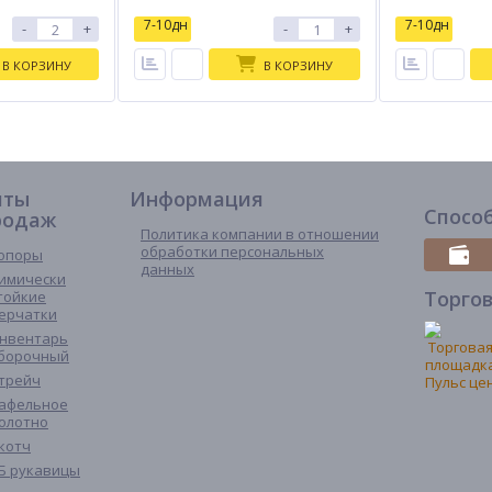
7-10дн
7-10дн
-
+
-
+
В КОРЗИНУ
В КОРЗИНУ
иты
Информация
Спосо
родаж
Политика компании в отношении
обработки персональных
опоры
данных
имически
Торго
тойкие
ерчатки
нвентарь
борочный
трейч
афельное
олотно
котч
Б рукавицы