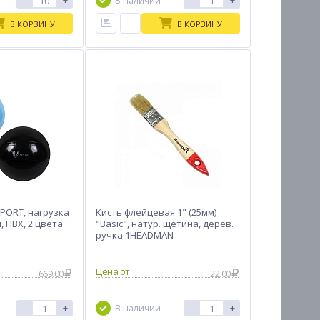
-
+
-
+
В наличии
В КОРЗИНУ
В КОРЗИНУ
SPORT, нагрузка
Кисть флейцевая 1" (25мм)
м, ПВХ, 2 цвета
"Basic", натур. щетина, дерев.
ручка 1HEADMAN
Цена от
669.00
22.00
-
+
-
+
В наличии