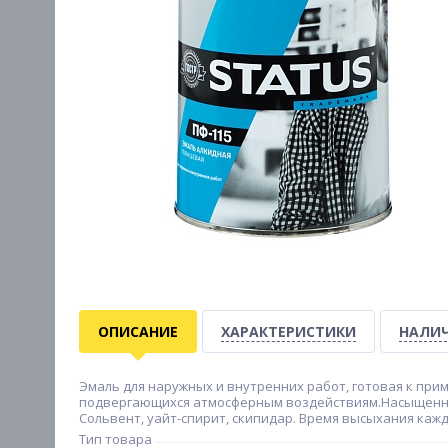
ОПИСАНИЕ
ХАРАКТЕРИСТИКИ
НАЛИЧ
Эмаль для наружных и внутренних работ, готовая к пр
подвергающихся атмосферным воздействиям.Насыщенные ц
Сольвент, уайт-спирит, скипидар. Время высыхания каждог
Тип товара