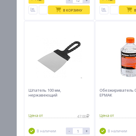
-
+
В КОРЗИНУ
Шпатель 100 мм,
Обезжириватель 0
нержавеющий
ЕРМАК
Цена от
Цена от
47.00
-
+
В наличии
В наличии