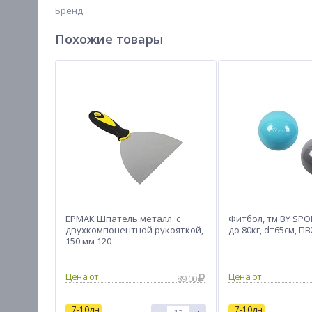
Бренд
Похожие товары
ЕРМАК Шпатель металл. с
Фитбол, тм BY SPO
двухкомпонентной рукояткой,
до 80кг, d=65см, ПВ
150 мм 120
Цена от
Цена от
89.00
7-10дн
7-10дн