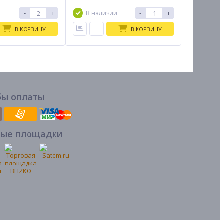
7-10дн
-
+
-
+
В наличии
В КОРЗИНУ
В КОРЗИНУ
бы оплаты
вые площадки