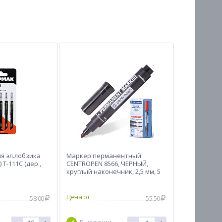
я эл.лобзика
Маркер перманентный
 T-111C (дер.,
CENTROPEN 8566, ЧЕРНЫЙ,
круглый наконечник, 2,5 мм, 5
8566 0112
Цена от
58.00
55.50