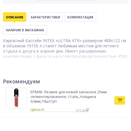
ОПИСАНИЕ
ХАРАКТЕРИСТИКИ
КОМПЛЕКТАЦИЯ
НАЛИЧИЕ В МАГАЗИНАХ
Каркасный бассейн INTEX «ULTRA XTR» размером 488х122 см
и объемом 19156 л станет любимым местом для летнего
отдыха и досуга в жаркие дни. Имеет расширенную
комплектацию с фильтр-насосом производительностью 4500
л/ч, лестницей, подложкой и тентом-чехлом. Выполнен из
надежных и долговечных материалов. Трехслойный материал
резервуара устойчив к разрывам, проколам и истиранию, а
стальной каркас обеспечивает отличную устойчивость и
Рекомендуем
прочность. Устанавливается быстро на любую плоскую
горизонтальную площадку или грунт на дачном участке.
ЕРМАК Лезвие для ножей запасное 25мм
Предусмотрен сливной клапан для быстрого слива и замены
сегментированное, сталь,толщина
воды.
0,6мм,10шт/уп
Бассейн
Тип товара
каркасный
125.00
Бренд
Intex