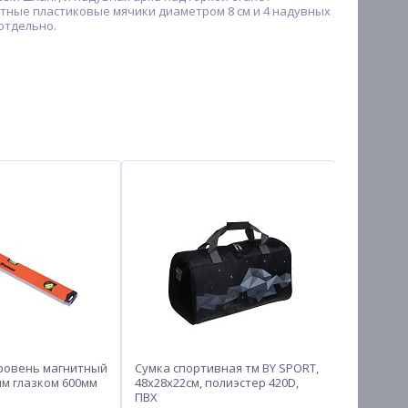
етные пластиковые мячики диаметром 8 см и 4 надувных
 отдельно.
уровень магнитный
Сумка спортивная тм BY SPORT,
Фитнес-р
м глазком 600мм
48x28x22см, полиэстер 420D,
8кг, 30х5х
ПВХ