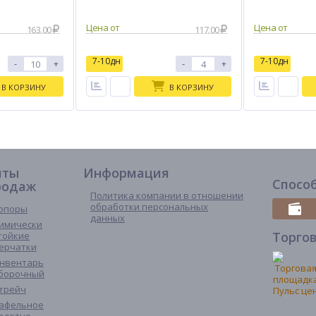
163.00
117.00
7-10дн
7-10дн
-
+
-
+
В КОРЗИНУ
В КОРЗИНУ
иты
Информация
Спосо
родаж
Политика компании в отношении
обработки персональных
опоры
данных
имически
Торго
тойкие
ерчатки
нвентарь
борочный
трейч
афельное