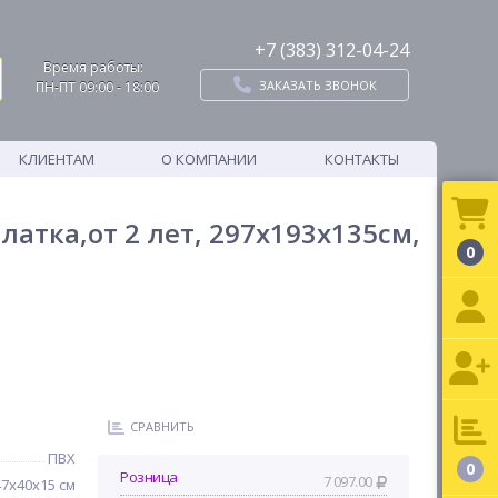
+7 (383) 312-04-24
Время работы:
ЗАКАЗАТЬ ЗВОНОК
ПН-ПТ 09:00 - 18:00
КЛИЕНТАМ
О КОМПАНИИ
КОНТАКТЫ
латка,от 2 лет, 297x193x135см,
0
СРАВНИТЬ
ПВХ
0
Розница
7 097.00
47х40х15 см