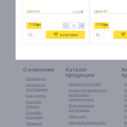
72.00
7-10дн
7-10дн
-
+
В КОРЗИНУ
О компании
Каталог
Х
продукции
п
Реквизиты
Защита рук и СИЗ
Т
Награды и
достижения
Ткани технические и
Х
материалы
с
Как купить
протирочные
п
Способы
Упаковочные
И
оплаты
материалы
у
Способы
Дом и сад
С
доставки
Уличный инвентарь
В
Правила