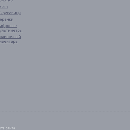
олотно
котч
Б рукавицы
еренки
ифровые
ультиметры
оливочный
нвентарь
рта сайта