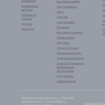
п
возврата
Бытовая химия
С
Сервисные
Инструменты
центры
Х
Авто
Обзоры и
Ч
Посуда
советы
Ц
Сантехника
Статьи
м
Подарки
Новости
П
Бытовая техника
и
Галантерея
Детство
Спорт и отдых
Ароматизаторы
Туризм и рыбалка
Электротехника и
мобильные
аксессуары
Хозтовары
Спецодежда
© Интернет-магазин Барс, 2009-2026
630039, Россия, г. Новосибирск,
Контакты
Ка