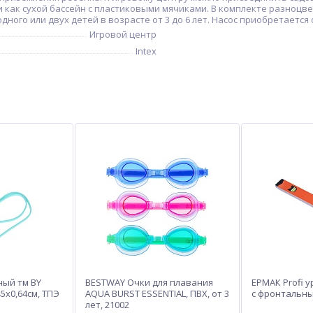
 как сухой бассейн с пластиковыми мячиками. В комплекте разноцв
ного или двух детей в возрасте от 3 до 6 лет. Насос приобретается
Игровой центр
Intex
ный тм BY
BESTWAY Очки для плавания
ЕРМАК Profi 
45х0,64см, ТПЭ
AQUA BURST ESSENTIAL, ПВХ, от 3
с фронтальны
лет, 21002