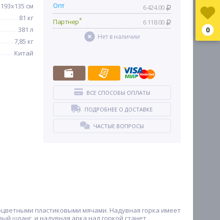
Опт
x193x135 см
6 424.00
81 кг
*
Партнер
6 118.00
381 л
0
Нет в наличии
7,85 кг
Китай
ВСЕ СПОСОБЫ ОПЛАТЫ
ПОДРОБНЕЕ О ДОСТАВКЕ
ЧАСТЫЕ ВОПРОСЫ
зноцветными пластиковыми мячами. Надувная горка имеет
ый шланг, и надувная арка над горкой станет