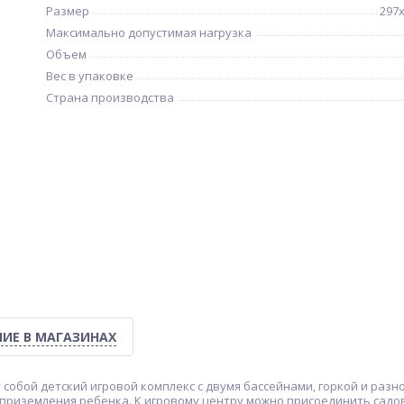
Размер
297
Максимально допустимая нагрузка
Объем
Вес в упаковке
Страна производства
ИЕ В МАГАЗИНАХ
т собой детский игровой комплекс с двумя бассейнами, горкой и ра
приземления ребенка. К игровому центру можно присоединить садов