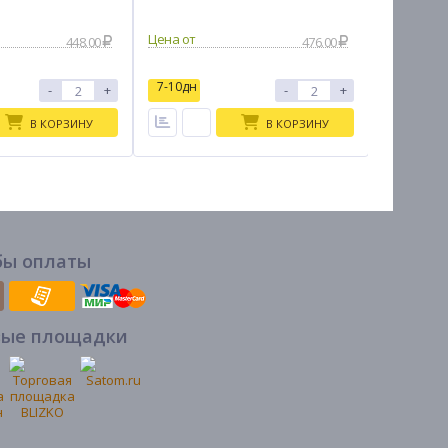
448.00
476.00
7-10дн
7-10дн
-
+
-
+
В КОРЗИНУ
В КОРЗИНУ
бы оплаты
вые площадки