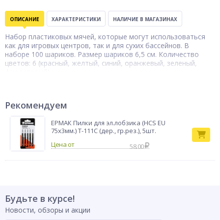
ОПИСАНИЕ
ХАРАКТЕРИСТИКИ
НАЛИЧИЕ В МАГАЗИНАХ
Набор пластиковых мячей, которые могут использоваться
как для игровых центров, так и для сухих бассейнов. В
наборе 100 шариков. Размер шариков 6,5 см. Количество
цветов: 6 (красный, желтый, синий, оранжевый, зеленый,
фиолетовый).
Мячи для сухого
Тип товара
бассейна
Бренд
Intex
Рекомендуем
ЕРМАК Пилки для эл.лобзика (HCS EU
75х3мм.) T-111C (дер., гр.рез.), 5шт.
58.00
Будьте в курсе!
Новости, обзоры и акции