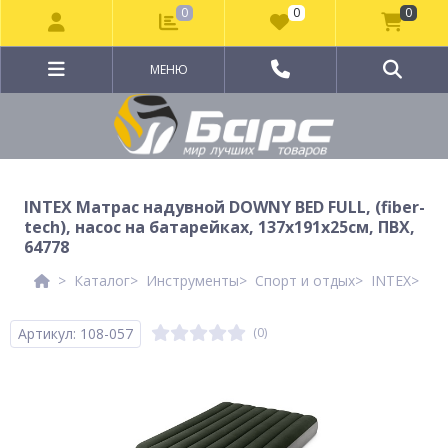
0
0
0
МЕНЮ
INTEX Матрас надувной DOWNY BED FULL, (fiber-
tech), насос на батарейках, 137x191x25см, ПВХ,
64778
Каталог
Инструменты
Спорт и отдых
INTEX
IN
Артикул: 108-057
(0)