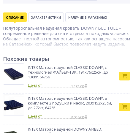
ОПИСАНИЕ
ХАРАКТЕРИСТИКИ
НАЛИЧИЕ В МАГАЗИНАХ
Полутороспальная надувная кровать DOWNY BED FULL –
современное решение для сна и отдыха в походных условиях.
Обладает полной автономностью, так как оснащена насосом
на батарейках, который быстро позволяет надуть изделие.
Благодаря технологии Fiber-Tech кровать обладает высокой
устойчивостью, не западая на бок и не проваливаясь под
Похожие товары
весом тела человека. Мягкое флокированное покрытие
приятное на ощупь и обладает антискользящим эффектом,
INTEX Матрас надувной CLASSIC DOWNY, с
не позволяя постельному белью сползать. Компактная в
технологией ФАЙБЕР-ТЭК, 191х76x25см, до
сложенном состоянии и имеет невысокий вес.
136кг, 64756
Кровать
Цена от
1 181.00
Тип товара
надувная
Бренд
Intex
INTEX Матрас надувной CLASSIC DOWNY, в
комплекте 2 подушки и насос, 203x152x25см,
до 272кг, 64765
Цена от
3 046.00
INTEX Матрас надувной DOWNY AIRBED,