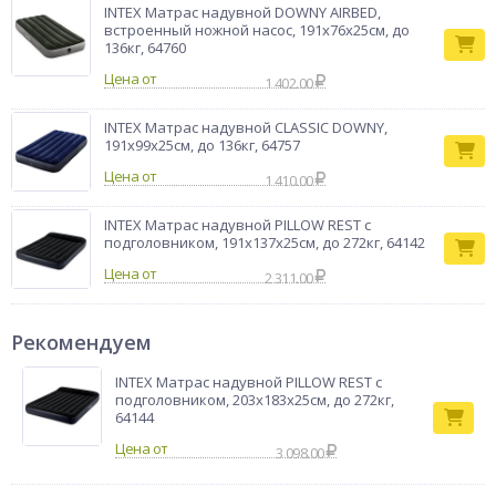
INTEX Матрас надувной DOWNY AIRBED,
встроенный ножной насос, 191x76x25см, до
136кг, 64760
Цена от
1 402.00
INTEX Матрас надувной CLASSIC DOWNY,
191x99x25см, до 136кг, 64757
Цена от
1 410.00
INTEX Матрас надувной PILLOW REST с
подголовником, 191x137x25см, до 272кг, 64142
Цена от
2 311.00
Рекомендуем
INTEX Матрас надувной PILLOW REST с
подголовником, 203x183x25см, до 272кг,
64144
3 098.00