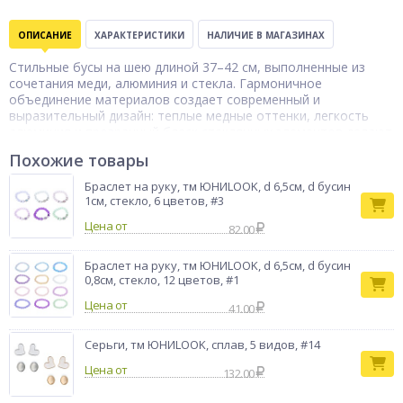
ОПИСАНИЕ
ХАРАКТЕРИСТИКИ
НАЛИЧИЕ В МАГАЗИНАХ
Стильные бусы на шею длиной 37–42 см, выполненные из
сочетания меди, алюминия и стекла. Гармоничное
объединение материалов создает современный и
выразительный дизайн: теплые медные оттенки, легкость
алюминия и прозрачный блеск стеклянных элементов делают
украшение эффектным и при этом комфортным в носке. Бусы
Похожие товары
мягко ложатся по линии шеи, подчеркивая женственность и
индивидуальность образа. Отлично подойдут как для
Браслет на руку, тм ЮНИLOOK, d 6,5см, d бусин
повседневных комплектов, так и для особых случаев,
1см, стекло, 6 цветов, #3
добавляя образу оригинальный акцент.
Цена от
82.00
Браслет на руку, тм ЮНИLOOK, d 6,5см, d бусин
0,8см, стекло, 12 цветов, #1
Цена от
41.00
Серьги, тм ЮНИLOOK, сплав, 5 видов, #14
Цена от
132.00