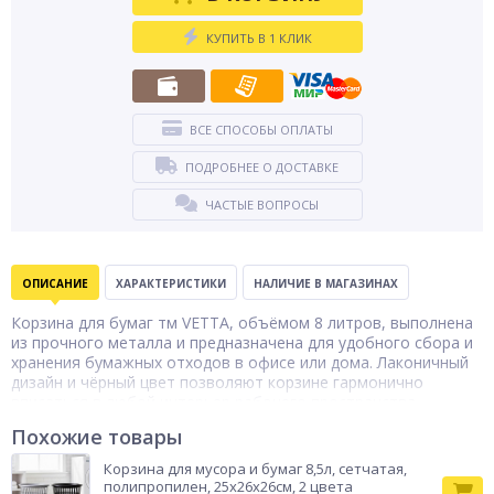
КУПИТЬ В 1 КЛИК
ВСЕ СПОСОБЫ ОПЛАТЫ
ПОДРОБНЕЕ О ДОСТАВКЕ
ЧАСТЫЕ ВОПРОСЫ
ОПИСАНИЕ
ХАРАКТЕРИСТИКИ
НАЛИЧИЕ В МАГАЗИНАХ
Корзина для бумаг тм VETTA, объёмом 8 литров, выполнена
из прочного металла и предназначена для удобного сбора и
хранения бумажных отходов в офисе или дома. Лаконичный
дизайн и чёрный цвет позволяют корзине гармонично
вписаться в любой интерьер рабочего пространства.
Компактные размеры 26,5×23,5×18,5 см обеспечивают
Похожие товары
удобное размещение под столом или рядом с рабочим
местом, не занимая много пространства. Металлическая
Корзина для мусора и бумаг 8,5л, сетчатая,
конструкция отличается прочностью, устойчивостью к
полипропилен, 25х26х26см, 2 цвета