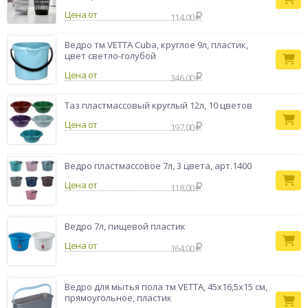
деформации и длительным сроком службы.
Цена от
114.00
Контейнер для
Тип товара
мусора
Ведро тм VETTA Cuba, круглое 9л, пластик,
Бренд
VETTA
цвет светло-голубой
Цена от
346.00
Таз пластмассовый круглый 12л, 10 цветов
Цена от
197.00
Ведро пластмассовое 7л, 3 цвета, арт.1400
Цена от
118.00
Ведро 7л, пищевой пластик
Цена от
164.00
Ведро для мытья пола тм VETTA, 45х16,5х15 см,
прямоугольное, пластик