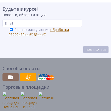
первого применения!
Будьте в курсе!
Тип товара
Маска для лица
Новости, обзоры и акции
Бренд
ЮНИLOOK
Я принимаю условия
обработки
персональных данных
ПОДПИСАТЬСЯ
Способы оплаты
Торговые площадки