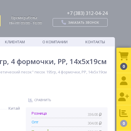
+7 (383) 312-04-24
Время работы:
ЗАКАЗАТЬ ЗВОНОК
ПН-ПТ 09:00 - 18:00
КЛИЕНТАМ
О КОМПАНИИ
КОНТАКТЫ
р, 4 формочки, PP, 14х5х19см
0
тический песок" песок 195гр, 4 формочки, PP, 14х5х19см
СРАВНИТЬ
Китай
Розница
336.00
Опт
304.00
0
*