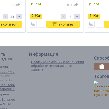
24.90
604.00
7-10дн
7-10дн
-
+
-
+
В КОРЗИНУ
В КОРЗИНУ
иты
Информация
Спосо
родаж
Политика компании в отношении
обработки персональных
опоры
данных
имически
Торго
тойкие
ерчатки
нвентарь
борочный
трейч
афельное
олотно
котч