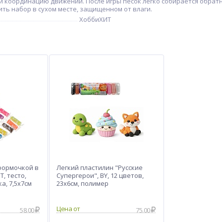
координацию движений. После игры песок легко собирается обратно 
ть набор в сухом месте, защищенном от влаги.
ХоббиХИТ
 формочкой в
Легкий пластилин "Русские
, тесто,
Супергерои", BY, 12 цветов,
а, 7,5х7см
23х6см, полимер
Цена от
58.00
75.00