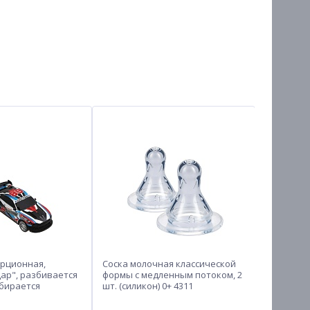
рционная,
Соска молочная классической
Игрушка м
ар", разбивается
формы с медленным потоком, 2
полиэстер
обирается
шт. (силикон) 0+ 4311
07
ИГРОЛЕНД, ABS