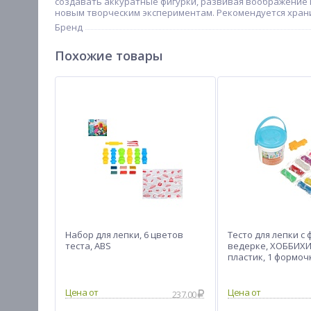
создавать аккуратные фигурки, развивая воображение и 
новым творческим экспериментам. Рекомендуется храни
Бренд
Похожие товары
Набор для лепки, 6 цветов
Тесто для лепки с
теста, ABS
ведерке, ХОББИХИТ
пластик, 1 формочк
Цена от
Цена от
237.00