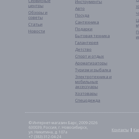
Сервисные
Инструменты
центры
Х
Авто
Обзоры и
Ч
Посуда
советы
Ц
Сантехника
Статьи
м
Подарки
Новости
П
Бытовая техника
и
Галантерея
Детство
Спорт и отдых
Ароматизаторы
Туризм и рыбалка
Электротехника и
мобильные
аксессуары
Хозтовары
Спецодежда
© Интернет-магазин Барс, 2009-2026
630039, Россия, г. Новосибирск,
Контакты
Ка
ул. Никитина, д. 107а
+7 (383) 312-04-24