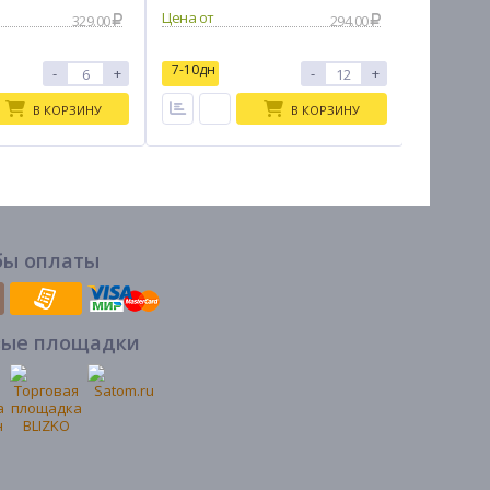
329.00
294.00
7-10дн
7-10дн
-
+
-
+
В КОРЗИНУ
В КОРЗИНУ
бы оплаты
вые площадки