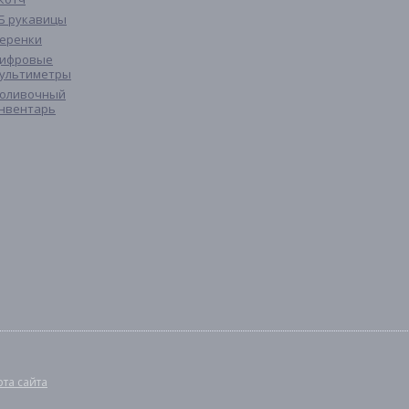
Б рукавицы
еренки
ифровые
ультиметры
оливочный
нвентарь
рта сайта