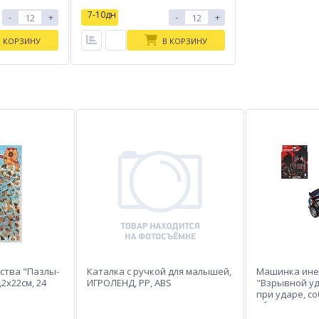
7-10дн
-
+
-
+
В КОРЗИНУ
В КОРЗИНУ
ства "Пазлы-
Каталка с ручкой для малышей,
Машинка ине
,2х22см, 24
ИГРОЛЕНД, PP, ABS
"Взрывной уд
при ударе, с
обратно, тм 