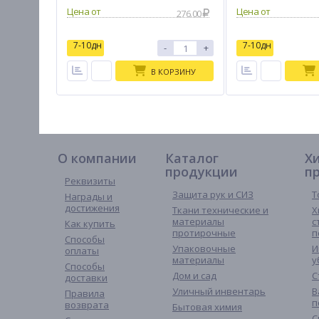
276.00
7-10дн
7-10дн
-
+
В КОРЗИНУ
О компании
Каталог
Х
продукции
п
Реквизиты
Защита рук и СИЗ
Т
Награды и
достижения
Ткани технические и
Х
материалы
с
Как купить
протирочные
п
Способы
Упаковочные
И
оплаты
материалы
у
Способы
Дом и сад
С
доставки
Уличный инвентарь
В
Правила
п
возврата
Бытовая химия
С