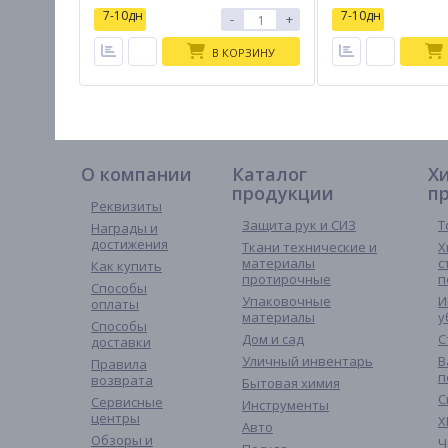
7-10дн
7-10дн
-
+
В КОРЗИНУ
О компании
Каталог
Х
продукции
п
Реквизиты
Защита рук и СИЗ
Т
Награды и
достижения
Ткани технические и
Х
материалы
с
Как купить
протирочные
п
Способы
Упаковочные
И
оплаты
материалы
у
Способы
Дом и сад
С
доставки
Уличный инвентарь
В
Правила
п
возврата
Бытовая химия
С
Сервисные
Инструменты
центры
Х
Авто
Обзоры и
Ч