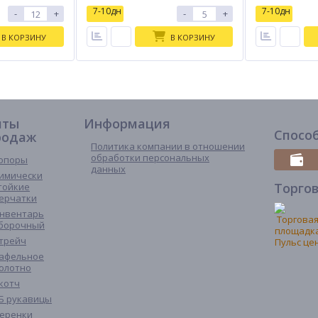
7-10дн
7-10дн
-
+
-
+
В КОРЗИНУ
В КОРЗИНУ
иты
Информация
Спосо
родаж
Политика компании в отношении
обработки персональных
опоры
данных
имически
Торго
тойкие
ерчатки
нвентарь
борочный
трейч
афельное
олотно
котч
Б рукавицы
еренки