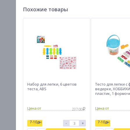
Похожие товары
Набор для лепки, 6 цветов
Тесто для лепки с
теста, ABS
ведерке, ХОББИХИТ
пластик, 1 формочк
Цена от
Цена от
237.00
7-10дн
7-10дн
-
+