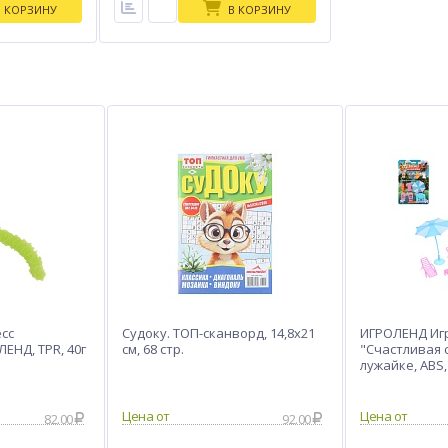
В КОРЗИНУ
В КОРЗИНУ
сс
Судоку. ТОП-сканворд, 14,8x21
ИГРОЛЕНД Иг
ЕНД, TPR, 40г
см, 68 стр.
"Счастливая 
лужайке, ABS, 
вида
82.00
92.00