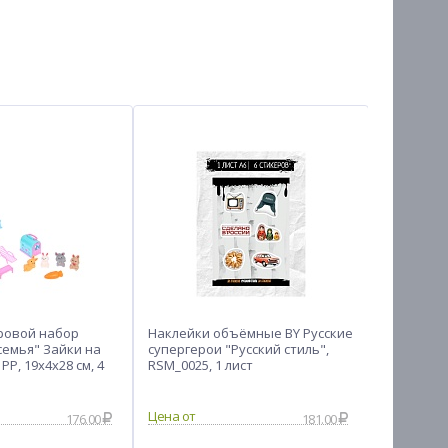
ровой набор
Наклейки объёмные BY Русские
Прописи ч
семья" Зайки на
супергерои "Русский стиль",
ассортим
PP, 19х4х28 см, 4
RSM_0025, 1 лист
176.00
181.00