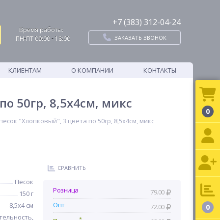
+7 (383) 312-04-24
Время работы:
ЗАКАЗАТЬ ЗВОНОК
ПН-ПТ 09:00 - 18:00
КЛИЕНТАМ
О КОМПАНИИ
КОНТАКТЫ
о 50гр, 8,5х4см, микс
0
есок "Хлопковый", 3 цвета по 50гр, 8,5х4см, микс
СРАВНИТЬ
Песок
Розница
79.00
150 г
Опт
8,5х4 см
72.00
0
тельность,
*