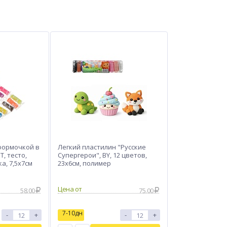
 формочкой в
Легкий пластилин "Русские
, тесто,
Супергерои", BY, 12 цветов,
а, 7,5х7см
23х6см, полимер
Цена от
58.00
75.00
7-10дн
-
+
-
+