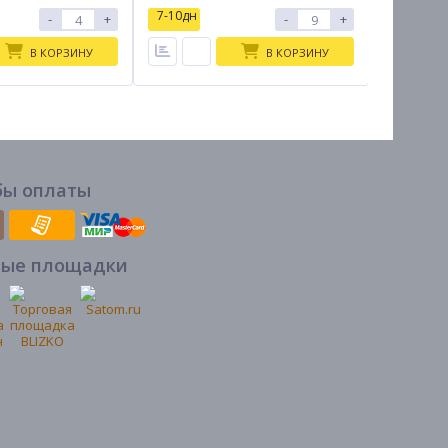
7-10дн
7-10дн
-
+
-
+
В КОРЗИНУ
В КОРЗИНУ
бы оплаты
вые площадки