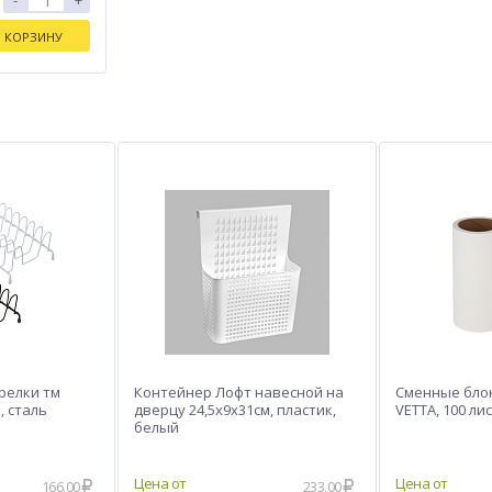
-
+
В КОРЗИНУ
релки тм
Контейнер Лофт навесной на
Сменные блок
, сталь
дверцу 24,5х9х31см, пластик,
VETTA, 100 ли
белый
166.00
233.00