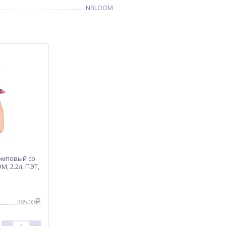
INBLOOM
омповый со
, 2.2л, ПЭТ,
485.00