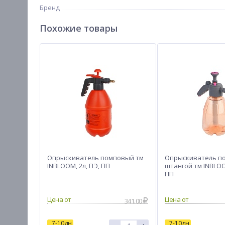
Бренд
Похожие товары
Опрыскиватель помповый тм
Опрыскиватель п
INBLOOM, 2л, ПЭ, ПП
штангой тм INBLOOM
ПП
Цена от
Цена от
341.00
7-10дн
7-10дн