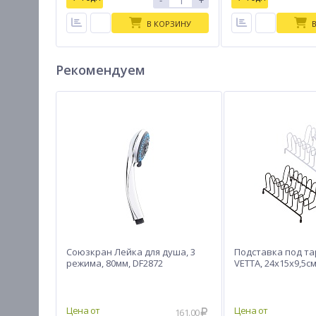
-
+
В КОРЗИНУ
Рекомендуем
Союзкран Лейка для душа, 3
Подставка под та
режима, 80мм, DF2872
VETTA, 24х15х9,5см
161.00