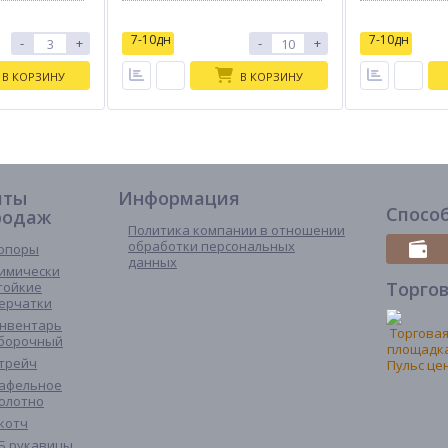
7-10дн
7-10дн
-
+
-
+
В КОРЗИНУ
В КОРЗИНУ
иты
Информация
Спосо
родаж
Политика компании в отношении
обработки персональных
опоры
данных
имически
Торго
тойкие
ерчатки
нвентарь
борочный
трейч
афельное
олотно
котч
Б рукавицы