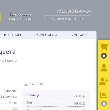
+7 (383) 312-04-24
Время работы:
ЗАКАЗАТЬ ЗВОНОК
ПН-ПТ 09:00 - 18:00
КЛИЕНТАМ
О КОМПАНИИ
КОНТАКТЫ
 цвета
0
ик, 3 цвета
СРАВНИТЬ
Пластик
Розница
732.00
х13,7х9,6 см
Опт
Микс
663.00
0
1,2 л
*