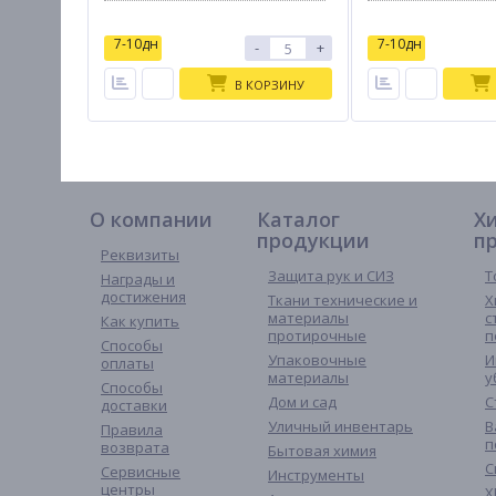
7-10дн
7-10дн
-
+
В КОРЗИНУ
О компании
Каталог
Х
продукции
п
Реквизиты
Защита рук и СИЗ
Т
Награды и
достижения
Ткани технические и
Х
материалы
с
Как купить
протирочные
п
Способы
Упаковочные
И
оплаты
материалы
у
Способы
Дом и сад
С
доставки
Уличный инвентарь
В
Правила
п
возврата
Бытовая химия
С
Сервисные
Инструменты
центры
Х