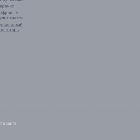
еренки
ифровые
ультиметры
оливочный
нвентарь
рта сайта