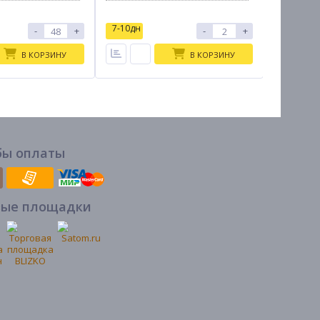
7-10дн
7-10дн
-
+
-
+
В КОРЗИНУ
В КОРЗИНУ
бы оплаты
вые площадки