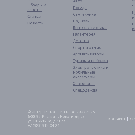
Авто
Обзоры и
Ч
Посуда
советы
Ц
Сантехника
Статьи
м
Подарки
Новости
П
Бытовая техника
и
Галантерея
Детство
Спорт и отдых
Ароматизаторы
Туризм и рыбалка
Электротехника и
мобильные
аксессуары
Хозтовары
Спецодежда
© Интернет-магазин Барс, 2009-2026
630039, Россия, г. Новосибирск,
Контакты
Ка
ул. Никитина, д. 107а
+7 (383) 312-04-24