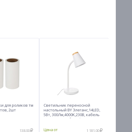
и для роликов тм
Светильник переносной
VETTA Ко
стов, 2шт
настольный BY Элеганс,14LED,
сковород
5Вт, 300Лм,4000K,230В, кабель
1.6м, пластик,белый
138.00
1 181.00