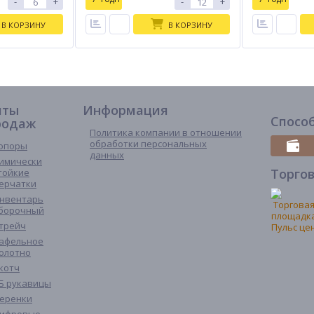
-
+
-
+
В КОРЗИНУ
В КОРЗИНУ
иты
Информация
Спосо
родаж
Политика компании в отношении
обработки персональных
опоры
данных
имически
Торго
тойкие
ерчатки
нвентарь
борочный
трейч
афельное
олотно
котч
Б рукавицы
еренки