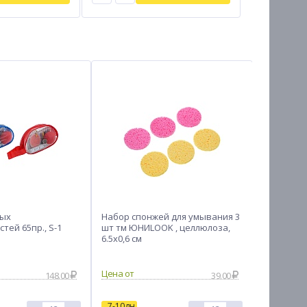
ых
Набор спонжей для умывания 3
ЮНИLOOK 
тей 65пр., S-1
шт тм ЮНИLOOK , целлюлоза,
силиконо
6.5x0,6 см
лезвий 12
цвета
148.00
39.00
7-10дн
7-10дн