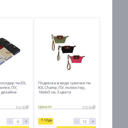
тхолдер тм ЮL
Подвеска в виде сумочки тм
нопке, ПУ,
ЮL Champ, ПУ, полиэстер,
 2 дизайна
16х6х5 см, 3 цвета
Цена от
122.00
210.00
7-10дн
-
+
-
+