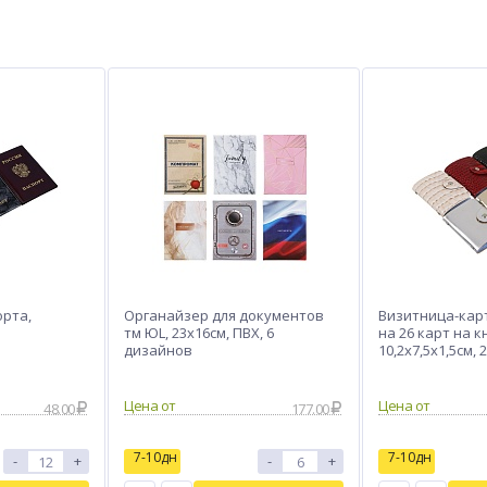
орта,
Органайзер для документов
Визитница-кар
тм ЮL, 23х16см, ПВХ, 6
на 26 карт на к
дизайнов
10,2х7,5х1,5см,
Цена от
Цена от
48.00
177.00
7-10дн
7-10дн
-
+
-
+