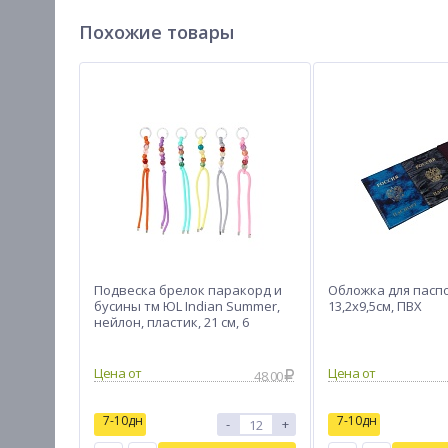
Похожие товары
Подвеска брелок паракорд и
Обложка для пасп
бусины тм ЮL Indian Summer,
13,2х9,5см, ПВХ
нейлон, пластик, 21 см, 6
цветов
Цена от
Цена от
48.00
7-10дн
7-10дн
-
+