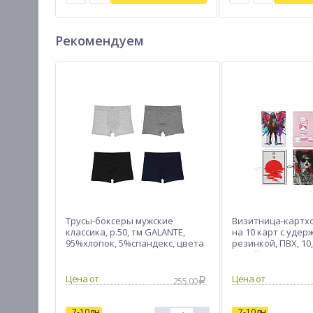
Рекомендуем
Трусы-боксеры мужские
Визитница-картх
классика, р.50, тм GALANTE,
на 10 карт с уде
95%хлопок, 5%спандекс, цвета
резинкой, ПВХ, 10,
в ас-те, НБ25-3
дизайнов
255.00
7-10дн
7-10дн