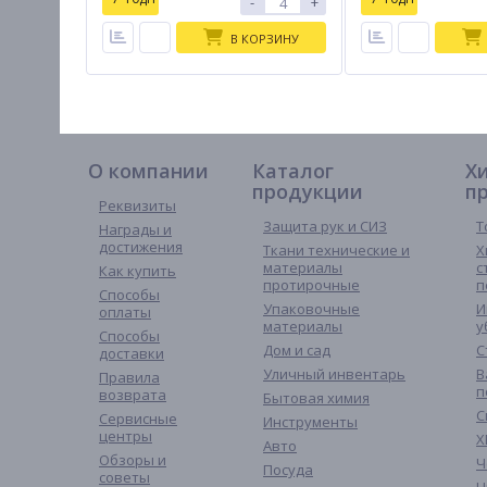
-
+
В КОРЗИНУ
О компании
Каталог
Х
продукции
п
Реквизиты
Защита рук и СИЗ
Т
Награды и
достижения
Ткани технические и
Х
материалы
с
Как купить
протирочные
п
Способы
Упаковочные
И
оплаты
материалы
у
Способы
Дом и сад
С
доставки
Уличный инвентарь
В
Правила
п
возврата
Бытовая химия
С
Сервисные
Инструменты
центры
Х
Авто
Обзоры и
Ч
Посуда
советы