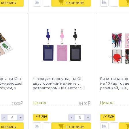
В КОРЗИНУ
В КОРЗИНУ
рта тм ЮL с
Чехол для пропуска, тм ЮL
Визитница-кар
держивающей
двусторонний на ленте с
на 10 карт с 
х9,6см, 6
ретрактором, ПВХ, металл, 2
резинкой, ПВХ, 
формы по 3 цвета
дизайнов
Цена от
Цена от
58.00
94.00
7-10дн
7-10дн
-
+
-
+
В КОРЗИНУ
В КОРЗИНУ