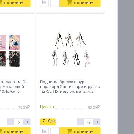
В КОРЗИНУ
В КОРЗИНУ
тхолдер тм ЮL
Подвеска брелок шнур
удерживающей
паракорд 2 шт и шарм игрушка
10,4х7см, 6
тм ЮL, ПУ, нейлон, металл, 2
дизайна
Цена от
73.00
92.00
7-10дн
-
+
-
+
В КОРЗИНУ
В КОРЗИНУ