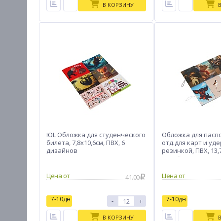
В КОРЗИНУ
ЮL Обложка для студенческого
Обложка для паспо
билета, 7,8x10,6см, ПВХ, 6
отд.для карт и у
дизайнов
резинкой, ПВХ, 13,7
дизайнов, #3
Цена от
Цена от
41.00
7-10дн
7-10дн
-
+
В КОРЗИНУ