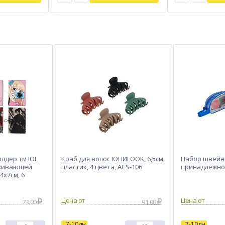
олдер тм ЮL
Краб для волос ЮНИLOOK, 6,5см,
Набор швейн
рживающей
пластик, 4 цвета, ACS-106
принадлежнос
4х7см, 6
73.00
91.00
7-10дн
7-10дн