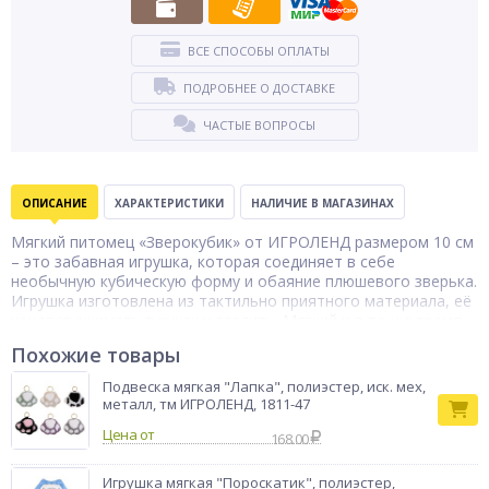
ВСЕ СПОСОБЫ ОПЛАТЫ
ПОДРОБНЕЕ О ДОСТАВКЕ
ЧАСТЫЕ ВОПРОСЫ
ОПИСАНИЕ
ХАРАКТЕРИСТИКИ
НАЛИЧИЕ В МАГАЗИНАХ
Мягкий питомец «Зверокубик» от ИГРОЛЕНД размером 10 см
– это забавная игрушка, которая соединяет в себе
необычную кубическую форму и обаяние плюшевого зверька.
Игрушка изготовлена из тактильно приятного материала, её
хочется сжимать в руках и гладить. Мягкий и в то же время
упругий наполнитель из полиуретана не комкается и отлично
Похожие товары
держит форму, а верх из полиэстера устойчив к износу,
выцветанию и загрязнениям. Благодаря компактному
Подвеска мягкая "Лапка", полиэстер, иск. мех,
размеру «Зверокубик» легко помещается в детский рюкзак
металл, тм ИГРОЛЕНД, 1811-47
или сумку. Рекомендуемый возраст ребенка – от 3-х лет. 4
Цена от
дизайна в ассортименте.
168.00
Тип товара
Мягкая игрушка
Игрушка мягкая "Пороскатик", полиэстер,