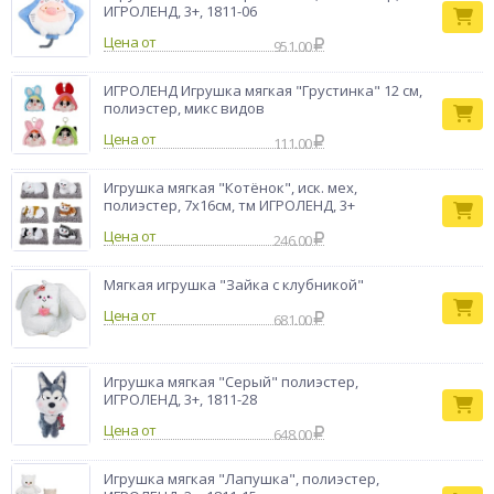
Бренд
ИГРОЛЕНД
ИГРОЛЕНД, 3+, 1811-06
Цена от
951.00
ИГРОЛЕНД Игрушка мягкая "Грустинка" 12 см,
полиэстер, микс видов
Цена от
111.00
Игрушка мягкая "Котёнок", иск. мех,
полиэстер, 7х16см, тм ИГРОЛЕНД, 3+
Цена от
246.00
Мягкая игрушка "Зайка с клубникой"
Цена от
681.00
Игрушка мягкая "Серый" полиэстер,
ИГРОЛЕНД, 3+, 1811-28
Цена от
648.00
Игрушка мягкая "Лапушка", полиэстер,