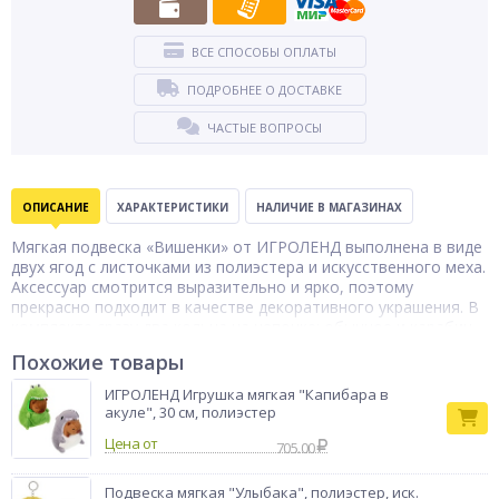
ВСЕ СПОСОБЫ ОПЛАТЫ
ПОДРОБНЕЕ О ДОСТАВКЕ
ЧАСТЫЕ ВОПРОСЫ
ОПИСАНИЕ
ХАРАКТЕРИСТИКИ
НАЛИЧИЕ В МАГАЗИНАХ
Мягкая подвеска «Вишенки» от ИГРОЛЕНД выполнена в виде
двух ягод с листочками из полиэстера и искусственного меха.
Аксессуар смотрится выразительно и ярко, поэтому
прекрасно подходит в качестве декоративного украшения. В
комплекте сразу два кольца на цепочке: обычное и карабин,
поэтому подвеску можно легко пристегнуть к рюкзаку, сумке
Похожие товары
или ключам, либо просто повесить как брелок. Подходит и
детям, и взрослым в качестве уютного аксессуара или
ИГРОЛЕНД Игрушка мягкая "Капибара в
небольшого подарка, для которого не требуется особый
акуле", 30 см, полиэстер
повод.
Цена от
705.00
Тип товара
Брелок
Бренд
ИГРОЛЕНД
Подвеска мягкая "Улыбака", полиэстер, иск.