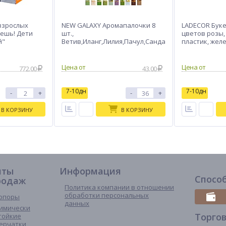
 взрослых
NEW GALAXY Аромапалочки 8
LADECOR Буке
жешь! Дети
шт.,
цветов розы, 
й"
Ветив,Иланг,Лилия,Пачул,Санда
пластик, жел
л,Чампа,Чандан,П.санто,Агар,Л
аванда
772.00
43.00
7-10дн
7-10дн
-
+
-
+
В КОРЗИНУ
В КОРЗИНУ
иты
Информация
Спосо
родаж
Политика компании в отношении
обработки персональных
опоры
данных
имически
Торго
тойкие
ерчатки