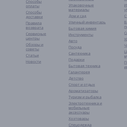
Способы
Упаковочные
И
оплаты
материалы
у
Способы
Дом и сад
С
доставки
Уличный инвентарь
В
Правила
п
возврата
Бытовая химия
С
Сервисные
Инструменты
центры
Х
Авто
Обзоры и
Ч
Посуда
советы
Ц
Сантехника
Статьи
м
Подарки
Новости
П
Бытовая техника
и
Галантерея
Детство
Спорт и отдых
Ароматизаторы
Туризм и рыбалка
Электротехника и
мобильные
аксессуары
Хозтовары
Спецодежда