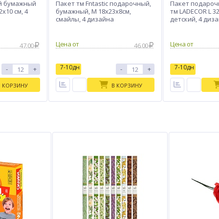
й бумажный
Пакет тм Fntastic подарочный,
Пакет подаро
2x10 см, 4
бумажный, M 18x23x8см,
тм LADECOR L 32
смайлы, 4 дизайна
детский, 4 диз
Цена от
Цена от
47.00
46.00
7-10дн
7-10дн
-
+
-
+
В КОРЗИНУ
В КОРЗИНУ