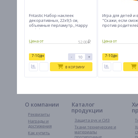
Fntastic Набор наклеек
Игра для детей и
декоративных, 22x9,5 см,
"Скажи, если смо
объемные перламутр., Happy
против родителе
Birthday, пластик, 10диз.
52.00
7-10дн
7-10дн
-
+
В КОРЗИНУ
О компании
Каталог
Х
продукции
п
Реквизиты
Защита рук и СИЗ
Т
Награды и
достижения
Ткани технические и
Х
материалы
с
Как купить
протирочные
п