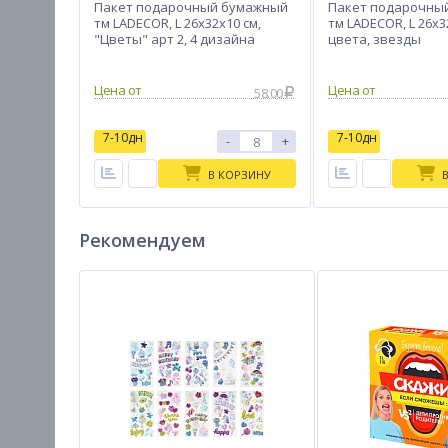
Пакет подарочный бумажный
Пакет подарочны
тм LADECOR, L 26x32x10 см,
тм LADECOR, L 26x3
"Цветы" арт 2, 4 дизайна
цвета, звезды
Цена от
Цена от
58.00
7-10дн
7-10дн
-
+
В КОРЗИНУ
Рекомендуем