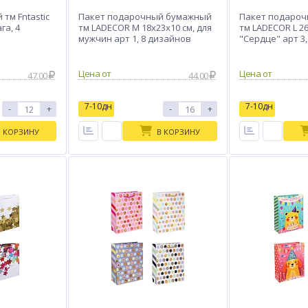
тм Fntastic
Пакет подарочный бумажный
Пакет подаро
га, 4
тм LADECOR M 18x23x10 см, для
тм LADECOR L 26
мужчин арт 1, 8 дизайнов
"Сердце" арт 3
Цена от
Цена от
47.00
44.00
7-10дн
7-10дн
-
+
-
+
В КОРЗИНУ
В КОРЗИНУ