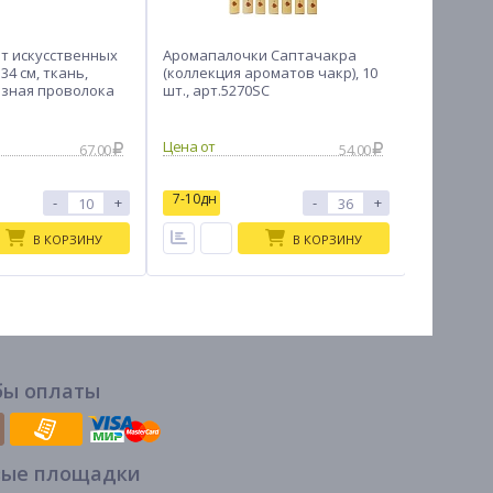
т искусственных
Аромапалочки Саптачакра
Свечи ча
34 см, ткань,
(коллекция ароматов чакр), 10
тм LADECO
езная проволока
шт., арт.5270SC
шт, 3 вид
67.00
54.00
7-10дн
7-10дн
-
+
-
+
В КОРЗИНУ
В КОРЗИНУ
бы оплаты
вые площадки