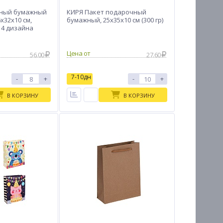
чный бумажный
КИРЯ Пакет подарочный
x32x10 см,
бумажный, 25x35x10 см (300 гр)
, 4 дизайна
Цена от
56.00
27.60
7-10дн
-
+
-
+
В КОРЗИНУ
В КОРЗИНУ