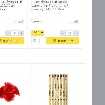
чный бумажный
Пакет бумажный, крафт,
x26x10 см,
однотонный, с канатной
айна
ручкой, L 24,5x33x8 см
Цена от
55.00
39.00
7-10дн
-
+
-
+
В КОРЗИНУ
В КОРЗИНУ