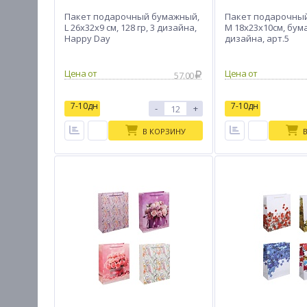
Пакет подарочный бумажный,
Пакет подарочный 
L 26x32x9 см, 128 гр, 3 дизайна,
M 18x23x10см, бума
Happy Day
дизайна, арт.5
Цена от
Цена от
57.00
7-10дн
7-10дн
-
+
В КОРЗИНУ