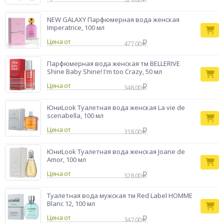
NEW GALAXY Парфюмерная вода женская
Imperatrice, 100 мл
Цена от
477.00
Парфюмерная вода женская тм BELLERIVE
Shine Baby Shine! I'm too Crazy, 50 мл
Цена от
348.00
ЮниLook Туалетная вода женская La vie de
scenabella, 100 мл
Цена от
318.00
ЮниLook Туалетная вода женская Joane de
Amor, 100 мл
Цена от
328.00
Туалетная вода мужская тм Red Label HOMME
Blanc 12, 100 мл
Цена от
347.00