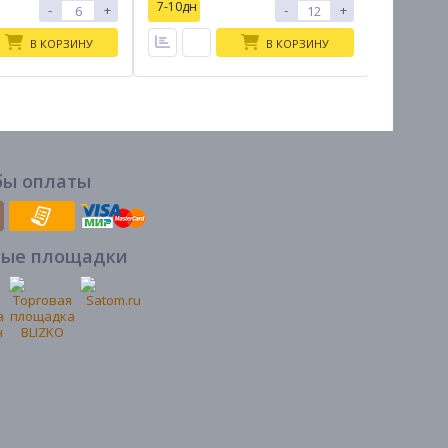
7-10дн
7-10дн
-
+
-
+
В КОРЗИНУ
В КОРЗИНУ
бы оплаты
вые площадки