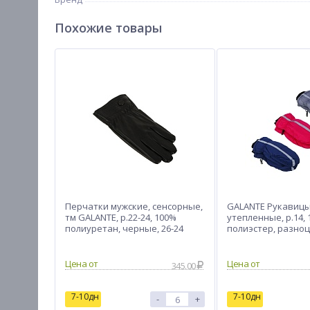
Похожие товары
Перчатки мужские, сенсорные,
GALANTE Рукавицы
тм GALANTE, р.22-24, 100%
утепленные, р.14,
полиуретан, черные, 26-24
полиэстер, разно
ОЗ25-37
Цена от
Цена от
345.00
7-10дн
7-10дн
-
+