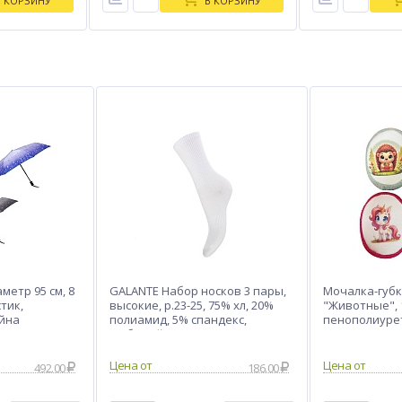
В КОРЗИНУ
В КОРЗИНУ
метр 95 см, 8
GALANTE Набор носков 3 пары,
Мочалка-губк
стик,
высокие, р.23-25, 75% хл, 20%
"Животные", 
айна
полиамид, 5% спандекс,
пенополиурет
цв.белый, #45
0+
492.00
186.00