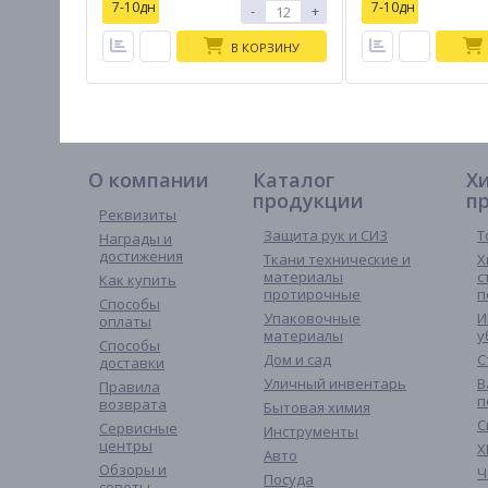
7-10дн
7-10дн
-
+
В КОРЗИНУ
О компании
Каталог
Х
продукции
п
Реквизиты
Защита рук и СИЗ
Т
Награды и
достижения
Ткани технические и
Х
материалы
с
Как купить
протирочные
п
Способы
Упаковочные
И
оплаты
материалы
у
Способы
Дом и сад
С
доставки
Уличный инвентарь
В
Правила
п
возврата
Бытовая химия
С
Сервисные
Инструменты
центры
Х
Авто
Обзоры и
Ч
Посуда
советы