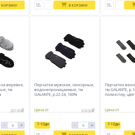
В КОРЗИНУ
В КОРЗИНУ
 на веревке,
Перчатки мужские, сенсорные,
Перчатки женск
ые, тм
водонепроницаемые, тм
тм GALANTE, р.1
%
GALANTE, р.22-24, 100%
полиэстер, цвет
етные, 26-
полиэстер, цв.в ас-те,26-1
Цена от
Цена от
287.00
328.00
7-10дн
7-10дн
-
+
-
+