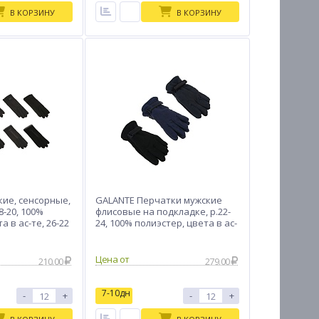
В КОРЗИНУ
В КОРЗИНУ
ие, сенсорные,
GALANTE Перчатки мужские
8-20, 100%
флисовые на подкладке, р.22-
а в ас-те, 26-22
24, 100% полиэстер, цвета в ас-
те, ОЗ25-23
Цена от
210.00
279.00
7-10дн
-
+
-
+