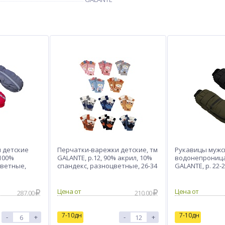
 детские
Перчатки-варежки детские, тм
Рукавицы мужс
 100%
GALANTE, р.12, 90% акрил, 10%
водонепроница
цветные,
спандекс, разноцветные, 26-34
GALANTE, р. 22-
полиэстер, цв. в
Цена от
Цена от
287.00
210.00
7-10дн
7-10дн
-
+
-
+