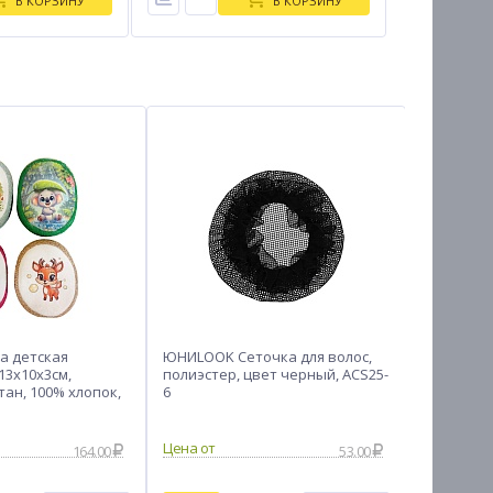
В КОРЗИНУ
В КОРЗИНУ
а детская
ЮНИLOOK Сеточка для волос,
Несессер 
13x10x3см,
полиэстер, цвет черный, ACS25-
ЮL, ПВХ ,
ан, 100% хлопок,
6
164.00
53.00