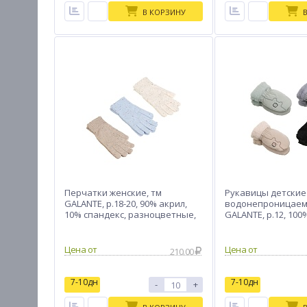
В КОРЗИНУ
Перчатки женские, тм
Рукавицы детские
GALANTE, р.18-20, 90% акрил,
водонепроницаем
10% спандекс, разноцветные,
GALANTE, р.12, 100
26-11
полиэстер,разноцв
20
Цена от
Цена от
210.00
7-10дн
7-10дн
-
+