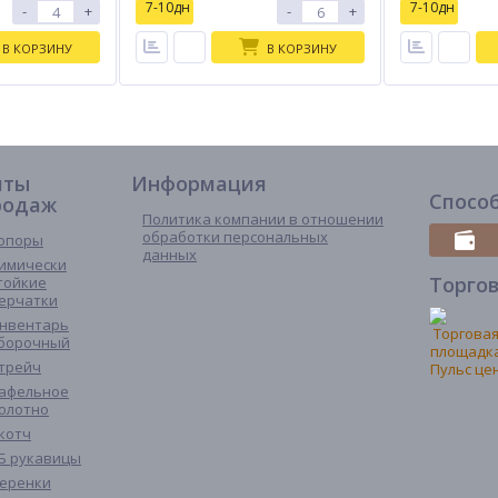
7-10дн
7-10дн
-
+
-
+
В КОРЗИНУ
В КОРЗИНУ
иты
Информация
Спосо
родаж
Политика компании в отношении
обработки персональных
опоры
данных
имически
Торго
тойкие
ерчатки
нвентарь
борочный
трейч
афельное
олотно
котч
Б рукавицы
еренки