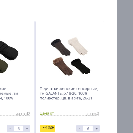
кие
Перчатки женские сенсорные,
емые, тм
тм GALANTE, р.18-20, 100%
24, 100%
полиэстер, цв. в ас-те, 26-21
 ас-те, 26-34
Цена от
443.00
361.00
7-10дн
-
+
-
+