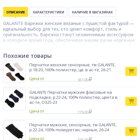
ОПИСАНИЕ
ХАРАКТЕРИСТИКИ
НАЛИЧИЕ В МАГАЗИНАХ
GALANTE Варежки женские вязаные с пушистой фактурой —
идеальный выбор для тех, кто ценит комфорт, стиль и
оригинальность. Варежки станут незаменимым аксессуаром
в холодное время года, обеспечивая вашим рукам надёжную
защиту от мороза и ветра. Варежки изготовлены из
высококачественной пряжи, которая обеспечивает комфорт
Похожие товары
и тепло даже в самые холодные дни. Добавление акрила и
полиэстера придаёт изделию дополнительную прочность и
Перчатки женские сенсорные, тм GALANTE,
износостойкость, а также способствует быстрому
р.18-20, 100% полиэстер, цв. в ас-те, 26-21
высыханию после намокания. Пушистая фактура варежек
Цена от
добавляет им особый шарм и элегантность, делая их
361.00
идеальным выбором для создания стильного образа. Размер
18–20 подходит для большинства женщин, делая эти
GALANTE Перчатки мужские флисовые на
варежки универсальным выбором. Они идеально подойдут
подкладке, р.22-24, 100% полиэстер, цвета в
как для повседневной носки, так и для активного отдыха на
ас-те, ОЗ25-23
свежем воздухе.
Цена от
279.00
Тип товара
Варежки
Бренд
GALANTE
Перчатки мужские, сенсорные, тм GALANTE,
р.22-24, 100% полиуретан, черные, 26-24
Цена от
345.00