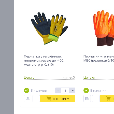
Перчатки утеплённые,
Перчатки утеплен
непромокаемые до -40С,
МБС (резинка) 6/1
желтые, р-р XL (10)
Цена от
Цена от
180.00
-
+
В наличии
В наличии
В КОРЗИНУ