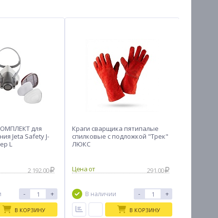
КОМПЛЕКТ для
Краги сварщика пятипалые
Каска стр
я Jeta Safety J-
спилковые с подложкой "Трек"
ер L
ЛЮКС
2 192.00
291.00
-
+
-
+
и
В наличии
В на
В КОРЗИНУ
В КОРЗИНУ