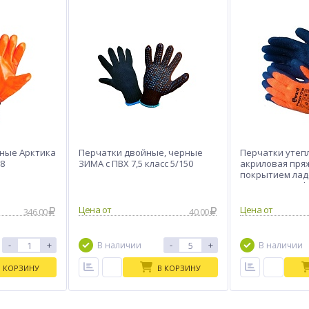
ные Арктика
Перчатки двойные, черные
Перчатки утеп
08
ЗИМА с ПВХ 7,5 класс 5/150
акриловая пряж
покрытием ладо
латекса Gward 
Цена от
Цена от
346.00
40.00
-
+
-
+
В наличии
В наличии
В КОРЗИНУ
В КОРЗИНУ