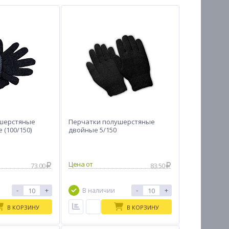
шерстяные
Перчатки полушерстяные
 (100/150)
двойные 5/150
Цена от
73.00
83.50
-
+
-
+
В наличии
В КОРЗИНУ
В КОРЗИНУ