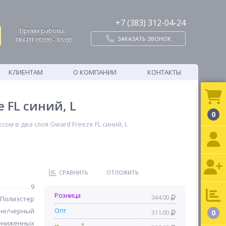
+7 (383) 312-04-24
Время работы:
ЗАКАЗАТЬ ЗВОНОК
ПН-ПТ 09:00 - 18:00
КЛИЕНТАМ
О КОМПАНИИ
КОНТАКТЫ
 FL синий, L
0
м в два слоя Gward Freeze FL синий, L
СРАВНИТЬ
ОТЛОЖИТЬ
9
Розница
344.00
Полиэстер
Опт
не/черный
311.00
0
ониженных
*