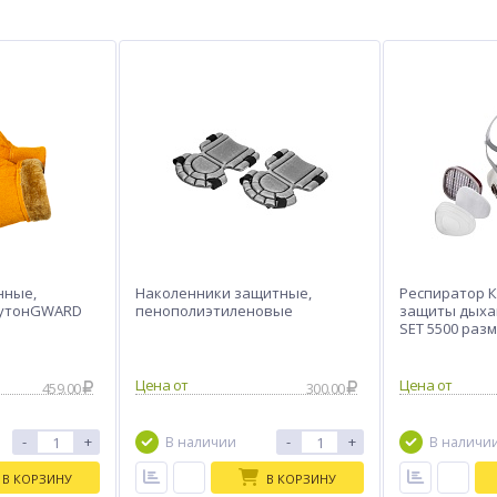
нные,
Наколенники защитные,
Респиратор 
мутонGWARD
пенополиэтиленовые
защиты дыхани
SET 5500 разм
459.00
300.00
-
+
-
+
В наличии
В наличи
В КОРЗИНУ
В КОРЗИНУ