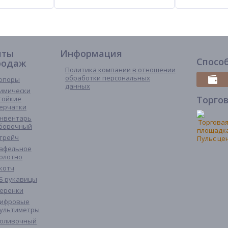
иты
Информация
Спосо
родаж
Политика компании в отношении
обработки персональных
опоры
данных
имически
Торго
тойкие
ерчатки
нвентарь
борочный
трейч
афельное
олотно
котч
Б рукавицы
еренки
ифровые
ультиметры
оливочный