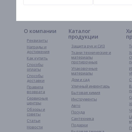
О компании
Каталог
Х
продукции
п
Реквизиты
Защита рук и СИЗ
Т
Награды и
достижения
Ткани технические и
Х
материалы
с
Как купить
протирочные
п
Способы
Упаковочные
И
оплаты
материалы
у
Способы
Дом и сад
С
доставки
Уличный инвентарь
В
Правила
п
возврата
Бытовая химия
С
Сервисные
Инструменты
центры
Х
Авто
Обзоры и
Ч
Посуда
советы
Ц
Сантехника
Статьи
м
Подарки
Новости
П
Бытовая техника