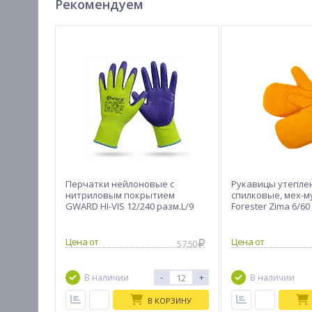
Рекомендуем
Перчатки нейлоновые с
Рукавицы утепле
нитриловым покрытием
спилковые, мех-
GWARD HI-VIS 12/240 разм.L/9
Forester Zima 6/60
57.50
-
+
В наличии
В наличии
В КОРЗИНУ