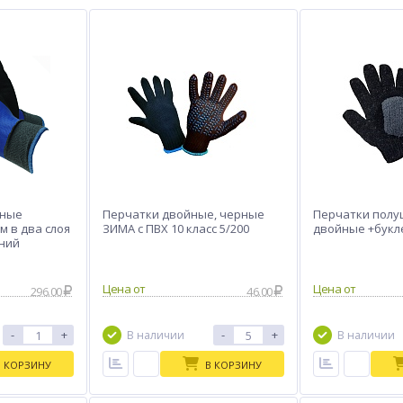
нные
Перчатки двойные, черные
Перчатки полу
м в два слоя
ЗИМА с ПВХ 10 класс 5/200
двойные +букле
иний
Цена от
Цена от
296.00
46.00
-
+
-
+
В наличии
В наличии
В КОРЗИНУ
В КОРЗИНУ