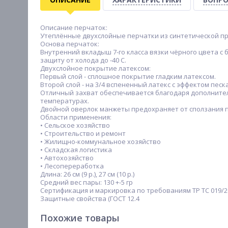
Описание перчаток:
Утеплённые двухслойные перчатки из синтетической пря
Основа перчаток:
Внутренний вкладыш 7-го класса вязки чёрного цвета с
защиту от холода до -40 С.
Двухслойное покрытие латексом:
Первый слой - сплошное покрытие гладким латексом.
Второй слой - на 3/4 вспененный латекс с эффектом песка
Отличный захват обеспечивается благодаря дополните
температурах.
Двойной оверлок манжеты предохраняет от сползания п
Области применения:
• Сельское хозяйство
• Строительство и ремонт
• Жилищно-коммунальное хозяйство
• Складская логистика
• Автохозяйство
• Лесопереработка
Длина: 26 см (9 р.), 27 см (10 р.)
Средний вес пары: 130 +-5 гр
Сертификация и маркировка по требованиям ТР ТС 019/2
Защитные свойства (ГОСТ 12.4
Похожие товары