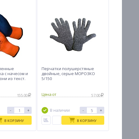
ленные
Перчатки полушерстяные
а с начесом и
двойные, серые МОРОЗКО
ни из текст.
5/150
Freez Grip
Цена от
155.00
57.00
-
+
-
+
В наличии
В КОРЗИНУ
В КОРЗИНУ