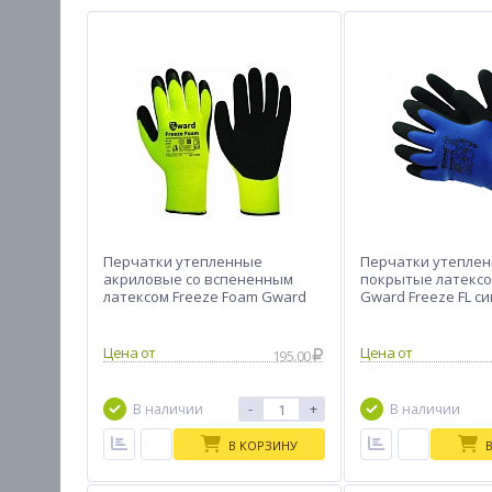
Перчатки утепленные
Перчатки утепле
акриловые со вспененным
покрытые латексо
латексом Freeze Foam Gward
Gward Freeze FL с
L5004
Цена от
Цена от
195.00
-
+
В наличии
В наличии
В КОРЗИНУ