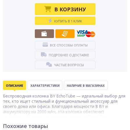
В КОРЗИНУ
КУПИТЬ В 1 КЛИК
ВСЕ СПОСОБЫ ОПЛАТЫ
ПОДРОБНЕЕ О ДОСТАВКЕ
ЧАСТЫЕ ВОПРОСЫ
ОПИСАНИЕ
ХАРАКТЕРИСТИКИ
НАЛИЧИЕ В МАГАЗИНАХ
Беспроводная колонка BY EchoTube — идеальный выбор для
тех, кто ищет стильный и функциональный аксессуар для
своего дома или офиса. Благодаря мощности 8 Вт и
аккумулятору на 2000 мАч, эта колонка обеспечит
качественное звучание и долгое время работы без
подзарядки. Технология Bluetooth 5.3 гарантирует
Похожие товары
стабильное и быстрое подключение к вашим устройствам, а