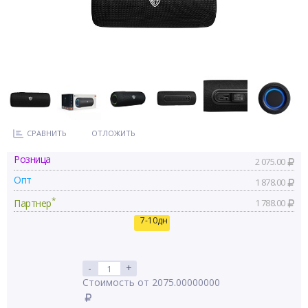
СРАВНИТЬ
ОТЛОЖИТЬ
Розница
2 075.00
Опт
1 878.00
*
Партнер
1 788.00
7-10дн
-
+
Стоимость от 2075.00000000