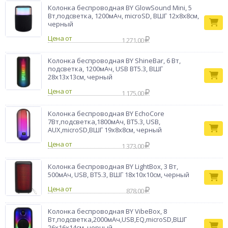
также возможность подключения через AUX-кабель для
Колонка беспроводная BY GlowSound Mini, 5
старых моделей телефонов. Тканевый корпус колонки
Вт,подсветка, 1200мАч, microSD, ВШГ 12x8x8см,
приятен на ощупь и легко чистится, а компактные размеры
черный
9x24x9 см позволяют разместить её практически в любом
Цена от
1 271.00
месте.
Бренд
BY
Колонка беспроводная BY ShineBar, 6 Вт,
подсветка, 1200мАч, USB BT5.3, ВШГ
28x13x13см, черный
Цена от
1 175.00
Колонка беспроводная BY EchoCore
7Вт,подсветка,1800мАч, BT5.3, USB,
AUX,microSD,ВШГ 19x8x8см, черный
Цена от
1 373.00
Колонка беспроводная BY LightBox, 3 Вт,
500мАч, USB, BT5.3, ВШГ 18x10x10см, черный
Цена от
878.00
Колонка беспроводная BY VibeBox, 8
Вт,подсветка,2000мАч,USB,EQ,microSD,ВШГ
26x16x14см, черный