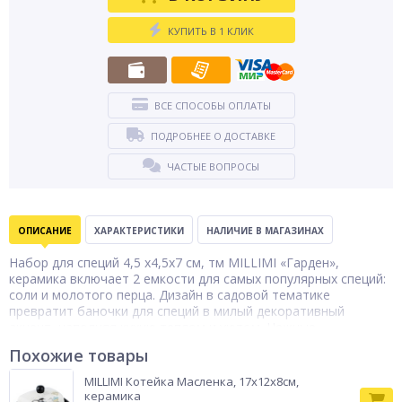
КУПИТЬ В 1 КЛИК
ВСЕ СПОСОБЫ ОПЛАТЫ
ПОДРОБНЕЕ О ДОСТАВКЕ
ЧАСТЫЕ ВОПРОСЫ
ОПИСАНИЕ
ХАРАКТЕРИСТИКИ
НАЛИЧИЕ В МАГАЗИНАХ
Набор для специй 4,5 х4,5х7 см, тм MILLIMI «Гарден»,
керамика включает 2 емкости для самых популярных специй:
соли и молотого перца. Дизайн в садовой тематике
превратит баночки для специй в милый декоративный
акцент, наполняя кухню теплом и уютом. Нежные
растительные мотивы в едином стиле создают гармоничный
Похожие товары
дуэт, который украсит любую кухонную полку или обеденный
стол, сочетаясь с другими предметами сервировки.
MILLIMI Котейка Масленка, 17х12x8см,
Компактные размеры экономят пространство. Размер
керамика