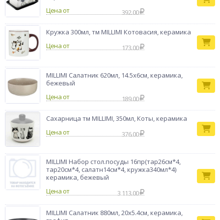
отверстий оптимален для контролируемого дозирования.
Цена от
Керамика надёжно защищает содержимое от влаги и света,
392.00
сохраняя аромат и свежесть ваших любимых специй.
Бренд
Кружка 300мл, тм MILLIMI Котовасия, керамика
MILLIMI
Цена от
173.00
MILLIMI Салатник 620мл, 14.5х6см, керамика,
бежевый
Цена от
189.00
Сахарница тм MILLIMI, 350мл, Коты, керамика
Цена от
376.00
MILLIMI Набор стол.посуды 16пр(тар26см*4,
тар20см*4, салатн14см*4, кружка340мл*4)
керамика, бежевый
Цена от
3 113.00
MILLIMI Салатник 880мл, 20х5.4см, керамика,