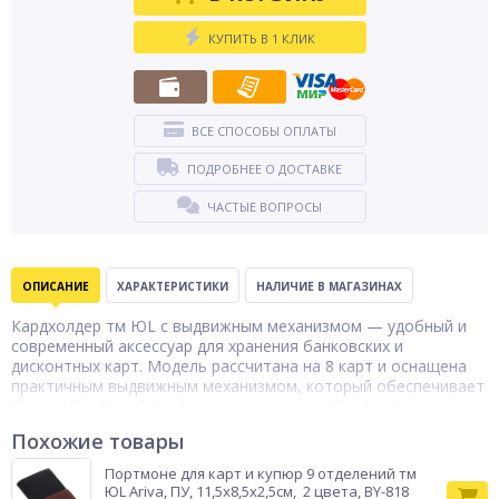
КУПИТЬ В 1 КЛИК
ВСЕ СПОСОБЫ ОПЛАТЫ
ПОДРОБНЕЕ О ДОСТАВКЕ
ЧАСТЫЕ ВОПРОСЫ
ОПИСАНИЕ
ХАРАКТЕРИСТИКИ
НАЛИЧИЕ В МАГАЗИНАХ
Кардхолдер тм ЮL с выдвижным механизмом — удобный и
современный аксессуар для хранения банковских и
дисконтных карт. Модель рассчитана на 8 карт и оснащена
практичным выдвижным механизмом, который обеспечивает
быстрый и лёгкий доступ к содержимому. Корпус выполнен из
прочного алюминия и пластика, что надёжно защищает
Похожие товары
карты от повреждений и износа. Компактный размер 9,5×6,3
см позволяет без труда носить кардхолдер в кармане или
Портмоне для карт и купюр 9 отделений тм
небольшой сумке, делая его отличным выбором для
ЮL Ariva, ПУ, 11,5x8,5x2,5см, 2 цвета, BY-818