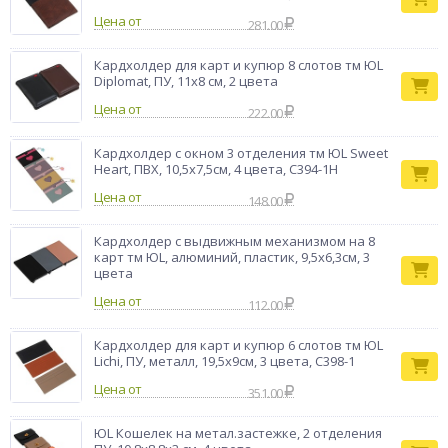
повседневного использования.
Цена от
281.00
Бренд
ЮL
Кардхолдер для карт и купюр 8 слотов тм ЮL
Diplomat, ПУ, 11х8 см, 2 цвета
Цена от
222.00
Кардхолдер с окном 3 отделения тм ЮL Sweet
Heart, ПВХ, 10,5х7,5см, 4 цвета, С394-1Н
Цена от
148.00
Кардхолдер с выдвижным механизмом на 8
карт тм ЮL, алюминий, пластик, 9,5х6,3см, 3
цвета
Цена от
112.00
Кардхолдер для карт и купюр 6 слотов тм ЮL
Lichi, ПУ, металл, 19,5х9см, 3 цвета, С398-1
Цена от
351.00
ЮL Кошелек на метал.застежке, 2 отделения