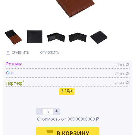
СРАВНИТЬ
ОТЛОЖИТЬ
Розница
309.00
Опт
280.00
*
Партнер
266.00
7-10дн
-
+
Стоимость от 309.00000000
В КОРЗИНУ