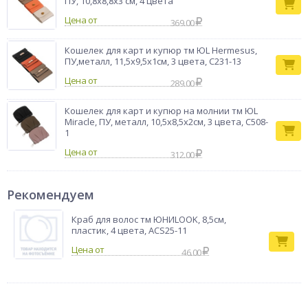
ПУ, 10,8х8,8x3 см, 4 цвета
Цена от
369.00
Кошелек для карт и купюр тм ЮL Hermesus,
ПУ,металл, 11,5х9,5х1см, 3 цвета, С231-13
Цена от
289.00
Кошелек для карт и купюр на молнии тм ЮL
Miracle, ПУ, металл, 10,5х8,5х2см, 3 цвета, С508-
1
Цена от
312.00
Рекомендуем
Краб для волос тм ЮНИLOOK, 8,5см,
пластик, 4 цвета, ACS25-11
46.00