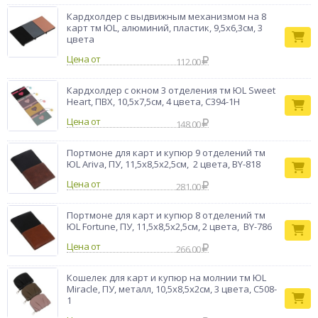
Кардхолдер с выдвижным механизмом на 8
карт тм ЮL, алюминий, пластик, 9,5х6,3см, 3
цвета
Цена от
112.00
Кардхолдер с окном 3 отделения тм ЮL Sweet
Heart, ПВХ, 10,5х7,5см, 4 цвета, С394-1Н
Цена от
148.00
Портмоне для карт и купюр 9 отделений тм
ЮL Ariva, ПУ, 11,5x8,5x2,5см, 2 цвета, BY-818
Цена от
281.00
Портмоне для карт и купюр 8 отделений тм
ЮL Fortune, ПУ, 11,5x8,5x2,5см, 2 цвета, BY-786
Цена от
266.00
Кошелек для карт и купюр на молнии тм ЮL
Miracle, ПУ, металл, 10,5х8,5х2см, 3 цвета, С508-
1