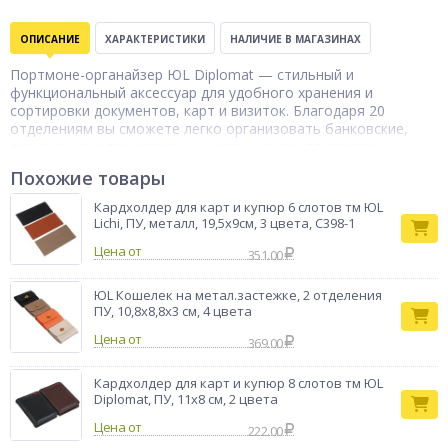
ОПИСАНИЕ
ХАРАКТЕРИСТИКИ
НАЛИЧИЕ В МАГАЗИНАХ
Портмоне-органайзер ЮL Diplomat — стильный и
функциональный аксессуар для удобного хранения и
сортировки документов, карт и визиток. Благодаря 20
отделениям вы сможете легко организовать банковские,
дисконтные и транспортные карты, сохраняя порядок и
быстрый доступ к нужной позиции. Модель выполнена из
Похожие товары
качественного ПУ-материала с металлическими элементами,
что обеспечивает аккуратный внешний вид и устойчивость к
Кардхолдер для карт и купюр 6 слотов тм ЮL
износу. Надёжная молния защищает содержимое от
Lichi, ПУ, металл, 19,5х9см, 3 цвета, С398-1
выпадения и повреждений. Компактные размеры 19×11×2,5
Цена от
см позволяют удобно носить портмоне в сумке, рюкзаке или
351.00
портфеле.
Бренд
ЮL Кошелек на метал.застежке, 2 отделения
ЮL
ПУ, 10,8х8,8x3 см, 4 цвета
Цена от
369.00
Кардхолдер для карт и купюр 8 слотов тм ЮL
Diplomat, ПУ, 11х8 см, 2 цвета
Цена от
222.00