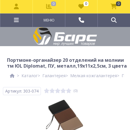
0
0
0
МЕНЮ
Портмоне-органайзер 20 отделений на молнии
тм ЮL Diplomat, ПУ, металл,19х11х2,5см, 3 цвета
Каталог
Галантерея
Мелкая кожгалантерея
При
Артикул: 303-074
(0)