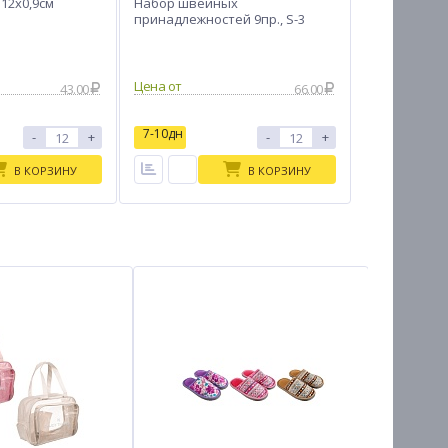
12x0,9см
Набор швейных
принадлежностей 9пр., S-3
Цена от
43.00
66.00
7-10дн
-
+
-
+
В КОРЗИНУ
В КОРЗИНУ