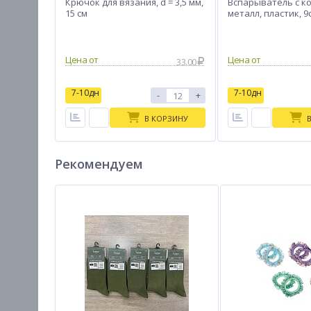
Крючок для вязания, d = 3,5 мм,
Вспарыватель с к
15 см
металл, пластик, 9
Цена от
Цена от
33.00
7-10дн
7-10дн
-
+
В КОРЗИНУ
Рекомендуем