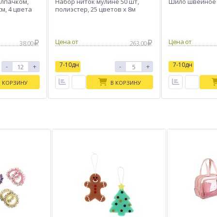
олпачком,
Набор ниток мулине 50 шт,
Шило швейное 
см, 4 цвета
полиэстер, 25 цветов x 8м
Цена от
Цена от
38.00
263.00
7-10дн
7-10дн
-
+
-
+
В КОРЗИНУ
В КОРЗИНУ