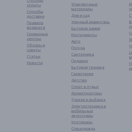
Способы
Упаковочные
И
оплаты
материалы
у
Способы
Дом и сад
С
доставки
Уличный инвентарь
В
Правила
п
возврата
Бытовая химия
С
Сервисные
Инструменты
центры
Х
Авто
Обзоры и
Ч
Посуда
советы
Ц
Сантехника
Статьи
м
Подарки
Новости
П
Бытовая техника
и
Галантерея
Детство
Спорт и отдых
Ароматизаторы
Туризм и рыбалка
Электротехника и
мобильные
аксессуары
Хозтовары
Спецодежда