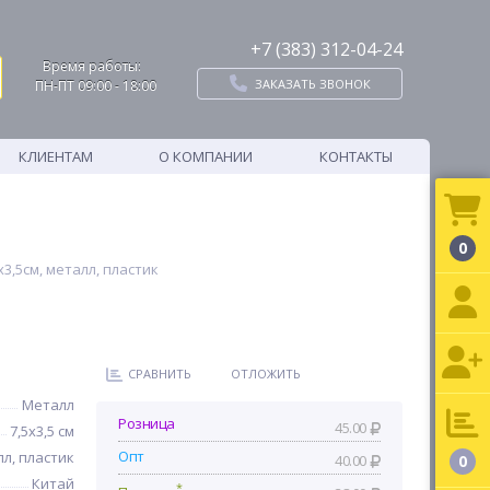
+7 (383) 312-04-24
Время работы:
ЗАКАЗАТЬ ЗВОНОК
ПН-ПТ 09:00 - 18:00
КЛИЕНТАМ
О КОМПАНИИ
КОНТАКТЫ
0
3,5см, металл, пластик
СРАВНИТЬ
ОТЛОЖИТЬ
Металл
Розница
45.00
7,5х3,5 см
Опт
л, пластик
40.00
0
Китай
*