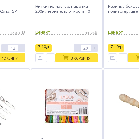
Нитки полиэстер, намотка
Резинка бельева
5пр., S-1
200м, черные, плотность 40
полиэстер, цве
Цена от
Цена от
148.00
11.70
7-10дн
7-10дн
-
+
-
+
В КОРЗИНУ
В КОРЗИНУ