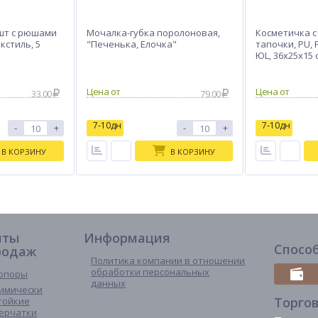
 шт с рюшами
Мочалка-губка поролоновая,
Косметичка с
кстиль, 5
"Печенька, Елочка"
тапочки, PU, 
ЮL, 36х25х15 
33.00
79.00
7-10дн
7-10дн
-
+
-
+
В КОРЗИНУ
В КОРЗИНУ
иты
Информация
Спосо
родаж
Политика компании в отношении
обработки персональных
опоры
данных
имически
Торго
тойкие
ерчатки