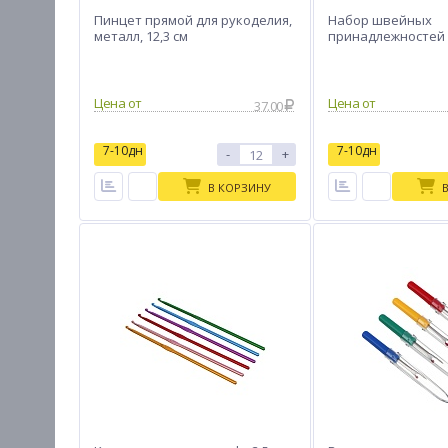
Пинцет прямой для рукоделия,
Набор швейных
металл, 12,3 см
принадлежностей 6
Цена от
Цена от
37.00
7-10дн
7-10дн
-
+
В КОРЗИНУ