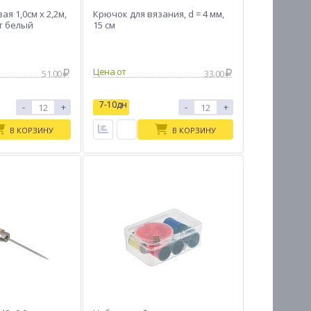
я 1,0см х 2,2м,
Крючок для вязания, d = 4 мм,
т белый
15 см
Цена от
51.00
33.00
7-10дн
-
+
-
+
В КОРЗИНУ
В КОРЗИНУ