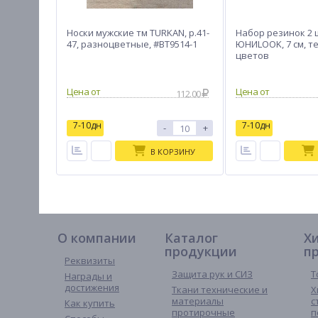
Носки мужские тм TURKAN, р.41-
Набор резинок 2
47, разноцветные, #BT9514-1
ЮНИLOOK, 7 см, те
цветов
112.00
7-10дн
7-10дн
-
+
В КОРЗИНУ
О компании
Каталог
Х
продукции
п
Реквизиты
Защита рук и СИЗ
Т
Награды и
достижения
Ткани технические и
Х
материалы
с
Как купить
протирочные
п