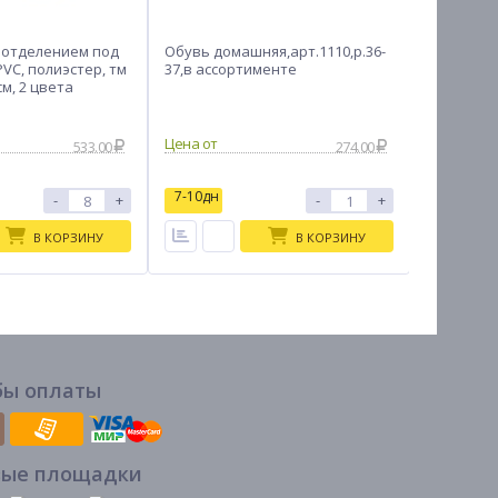
 отделением под
Обувь домашняя,арт.1110,р.36-
Обувь же
PVC, полиэстер, тм
37,в ассортименте
комнатные
см, 2 цвета
41, #5
533.00
274.00
7-10дн
7-10дн
-
+
-
+
В КОРЗИНУ
В КОРЗИНУ
бы оплаты
вые площадки