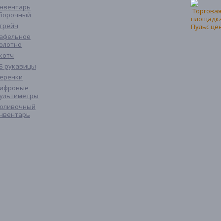
нвентарь
борочный
трейч
афельное
олотно
котч
Б рукавицы
еренки
ифровые
ультиметры
оливочный
нвентарь