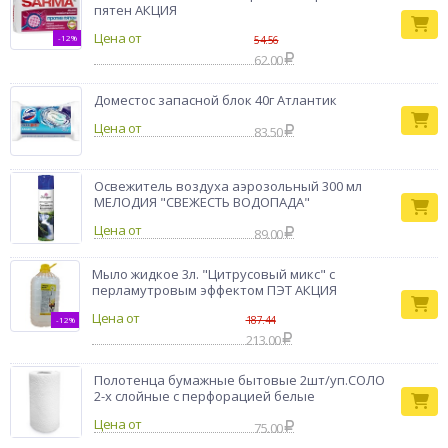
пятен АКЦИЯ
Цена от
-12%
54.56
62.00
Доместос запасной блок 40г Атлантик
Цена от
83.50
Освежитель воздуха аэрозольный 300 мл
МЕЛОДИЯ "СВЕЖЕСТЬ ВОДОПАДА"
Цена от
89.00
Мыло жидкое 3л. "Цитрусовый микс" с
перламутровым эффектом ПЭТ АКЦИЯ
Цена от
187.44
-12%
213.00
Полотенца бумажные бытовые 2шт/уп.СОЛО
2-х слойные с перфорацией белые
Цена от
75.00