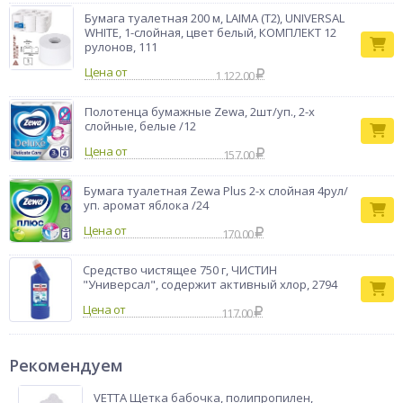
Бумага туалетная 200 м, LAIMA (T2), UNIVERSAL
WHITE, 1-слойная, цвет белый, КОМПЛЕКТ 12
рулонов, 111
Цена от
1 122.00
Полотенца бумажные Zewa, 2шт/уп., 2-х
слойные, белые /12
Цена от
157.00
Бумага туалетная Zewa Plus 2-х слойная 4рул/
уп. аромат яблока /24
Цена от
170.00
Средство чистящее 750 г, ЧИСТИН
"Универсал", содержит активный хлор, 2794
Цена от
117.00
Рекомендуем
VETTA Щетка бабочка, полипропилен,