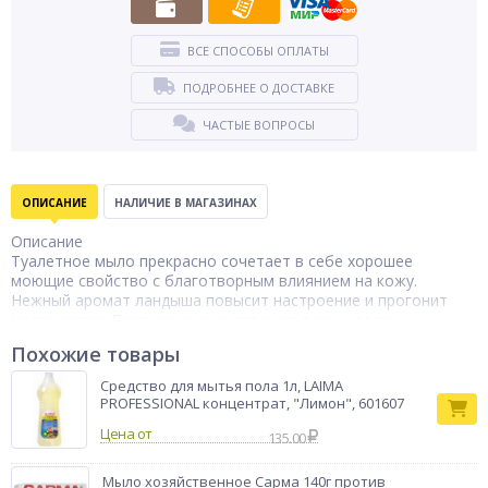
ВСЕ СПОСОБЫ ОПЛАТЫ
ПОДРОБНЕЕ О ДОСТАВКЕ
ЧАСТЫЕ ВОПРОСЫ
ОПИСАНИЕ
НАЛИЧИЕ В МАГАЗИНАХ
Описание
Туалетное мыло прекрасно сочетает в себе хорошее
моющие свойство с благотворным влиянием на кожу.
Нежный аромат ландыша повысит настроение и прогонит
меланхолию. Предназначено для мытья рук и тела.
Похожие товары
Состав: натриевые соли жирных кислот пищевых жиров,
пальмового, кокосового масел - 82,8%; вода - 8%;
Средство для мытья пола 1л, LAIMA
парфюмерная композиция 0,1%; глицерин - 8%; хлорид натрия
PROFESSIONAL концентрат, "Лимон", 601607
- 05%; антал П-2 - 0,3%; диоксид титана - 0,3%
Цена от
135.00
Мыло хозяйственное Сарма 140г против