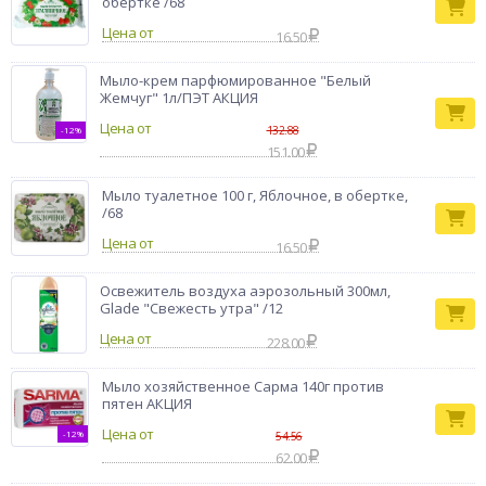
обертке /68
Цена от
16.50
Мыло-крем парфюмированное "Белый
Жемчуг" 1л/ПЭТ АКЦИЯ
Цена от
132.88
-12%
151.00
Мыло туалетное 100 г, Яблочное, в обертке,
/68
Цена от
16.50
Освежитель воздуха аэрозольный 300мл,
Glade "Свежесть утра" /12
Цена от
228.00
Мыло хозяйственное Сарма 140г против
пятен АКЦИЯ
Цена от
-12%
54.56
62.00