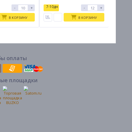
7-10дн
7-10дн
-
+
-
+
В КОРЗИНУ
В КОРЗИНУ
бы оплаты
вые площадки