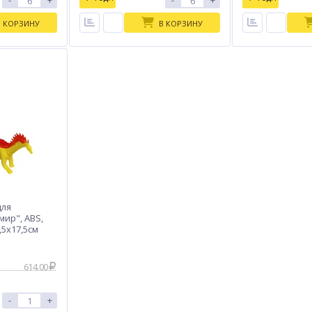
-
+
-
+
В КОРЗИНУ
В КОРЗИНУ
для
ир", ABS,
,5х17,5см
614.00
-
+