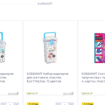
ХоббиХИТ
маркеров
ХОББИХИТ Набор маркеров
ХОББИХИТ Скет
стик,
для скетчинга, пластик,
творчества с т
етов
8,2х17х6,5см, 12 цветов
л, картон, плас
15х19х2см
Цена от
Цена от
694.00
283.00
7-10дн
7-10дн