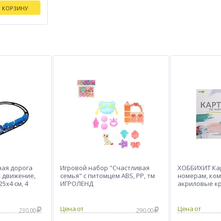
В КОРЗИНУ
ая дорога
Игровой набор "Счастливая
ХОББИХИТ Ка
, движение,
семья" с питомцем ABS, PP, тм
номерам, ком
25х4 см, 4
ИГРОЛЕНД
акриловые кра
30х40см
230.00
290.00