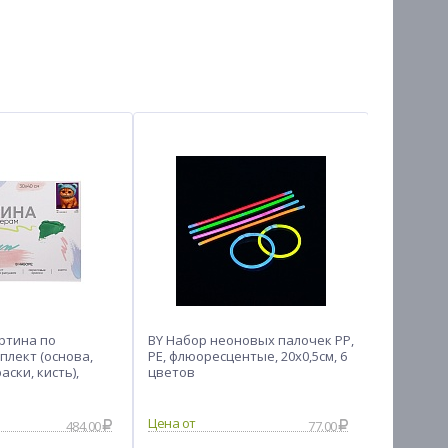
ртина по
BY Набор неоновых палочек PP,
Развиваю
плект (основа,
PE, флюоресцентые, 20х0,5см, 6
малышей 
ски, кисть),
цветов
ИГРОЛЕНД
484.00
77.00