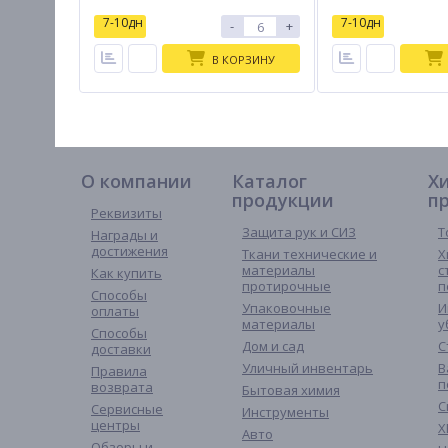
7-10дн
7-10дн
-
+
В КОРЗИНУ
О компании
Каталог
Х
продукции
п
Реквизиты
Защита рук и СИЗ
Т
Награды и
достижения
Ткани технические и
Х
материалы
с
Как купить
протирочные
п
Способы
Упаковочные
И
оплаты
материалы
у
Способы
Дом и сад
С
доставки
Уличный инвентарь
В
Правила
п
возврата
Бытовая химия
С
Сервисные
Инструменты
центры
Х
Авто
Обзоры и