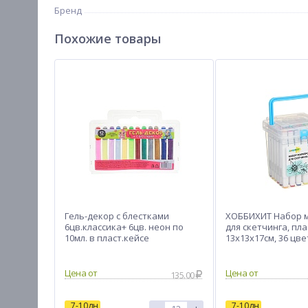
Бренд
Похожие товары
Гель-декор с блестками
ХОББИХИТ Набор 
6цв.классика+ 6цв. неон по
для скетчинга, пла
10мл. в пласт.кейсе
13х13х17см, 36 цв
Цена от
Цена от
135.00
7-10дн
7-10дн