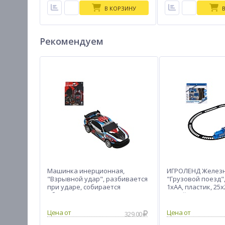
В КОРЗИНУ
Рекомендуем
Машинка инерционная,
ИГРОЛЕНД Железн
"Взрывной удар", разбивается
"Грузовой поезд"
при ударе, собирается
1хАА, пластик, 25х
обратно, тм ИГРОЛЕНД, ABS
дизайна
329.00