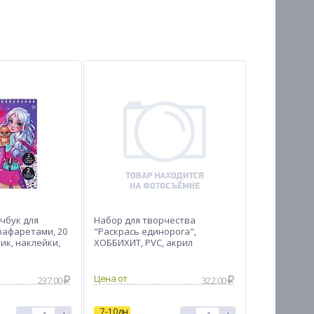
чбук для
Набор для творчества
рафаретами, 20
"Раскрась единорога",
тик, наклейки,
ХОББИХИТ, PVC, акрил
Цена от
237.00
322.00
7-10дн