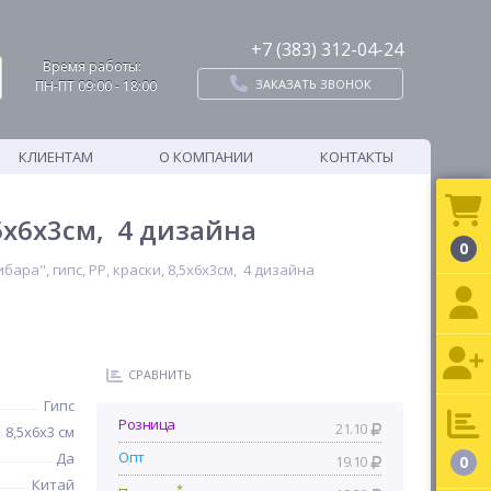
+7 (383) 312-04-24
Время работы:
ЗАКАЗАТЬ ЗВОНОК
ПН-ПТ 09:00 - 18:00
КЛИЕНТАМ
О КОМПАНИИ
КОНТАКТЫ
,5х6х3см, 4 дизайна
0
ра", гипс, PP, краски, 8,5х6х3см, 4 дизайна
СРАВНИТЬ
Гипс
Розница
21.10
8,5х6х3 см
Опт
Да
19.10
0
Китай
*