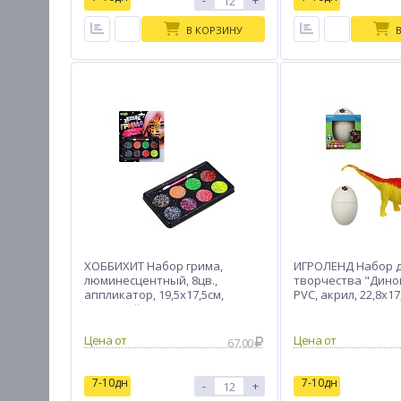
-
+
В КОРЗИНУ
ХОББИХИТ Набор грима,
ИГРОЛЕНД Набор 
люминесцентный, 8цв.,
творчества "Дином
аппликатор, 19,5х17,5см,
PVC, акрил, 22,8х17
масляный грим, пластик
Цена от
Цена от
67.00
7-10дн
7-10дн
-
+