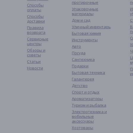
протирочные
п
Способы
Упаковочные
И
оплаты
материалы
у
Способы
Дом и сад
С
доставки
Уличный инвентарь
В
Правила
п
возврата
Бытовая химия
С
Сервисные
Инструменты
центры
Х
Авто
Обзоры и
Ч
Посуда
советы
Ц
Сантехника
Статьи
м
Подарки
Новости
П
Бытовая техника
и
Галантерея
Детство
Спорт и отдых
Ароматизаторы
Туризм и рыбалка
Электротехника и
мобильные
аксессуары
Хозтовары