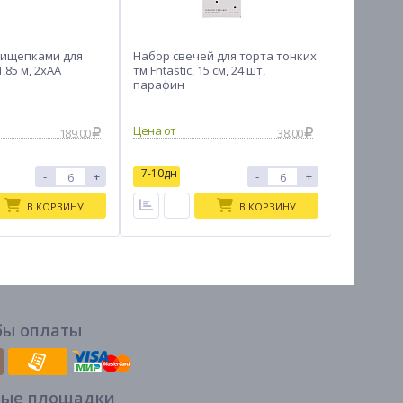
рищепками для
Набор свечей для торта тонких
Трубочки
,85 м, 2xAA
тм Fntastic, 15 см, 24 шт,
Fntastic 
парафин
"Фрукты"
189.00
38.00
7-10дн
7-10дн
-
+
-
+
В КОРЗИНУ
В КОРЗИНУ
бы оплаты
вые площадки