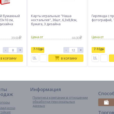
ый бумажный
Карты игральные "Наша
Гирлянда с п
3x10 см,
ностальгия", 36шт, 6,3х8,8см,
фотографий, 1
 дизайна
бумага, 3 дизайна
39.00
44.00
7-10дн
7-10дн
-
+
-
+
В КОРЗИНУ
В КОРЗИНУ
иты
Информация
Спосо
родаж
Политика компании в отношении
обработки персональных
опоры
данных
имически
Торго
тойкие