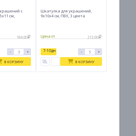
украшений с
Шкатулка для украшений,
5x11 см,
9x10x4 см, ПВХ, 3 цвета
Цена от
184.00
213.00
7-10дн
-
+
-
+
В КОРЗИНУ
В КОРЗИНУ