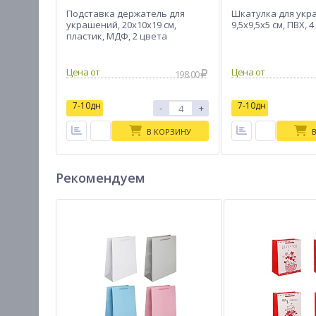
Подставка держатель для
Шкатулка для укр
украшений, 20x10x19 см,
9,5x9,5x5 см, ПВХ, 
пластик, МДФ, 2 цвета
Цена от
Цена от
198.00
7-10дн
7-10дн
-
+
В КОРЗИНУ
Рекомендуем