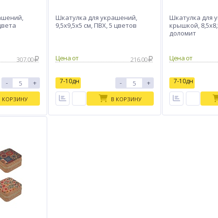
ашений,
Шкатулка для украшений,
Шкатулка для 
 цвета
9,5x9,5x5 см, ПВХ, 5 цветов
крышкой, 8,5x8,
доломит
Цена от
Цена от
307.00
216.00
7-10дн
7-10дн
-
+
-
+
В КОРЗИНУ
В КОРЗИНУ