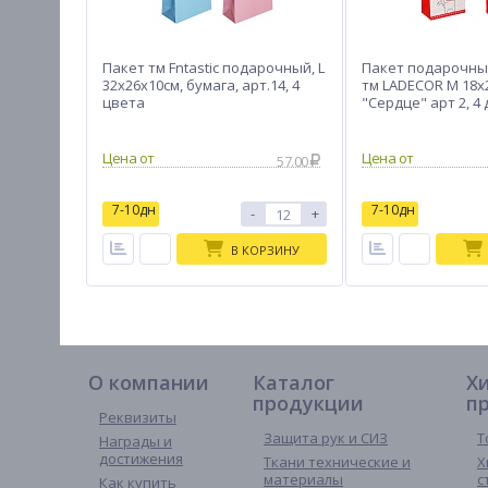
Пакет тм Fntastic подарочный, L
Пакет подарочн
32x26x10см, бумага, арт.14, 4
тм LADECOR M 18x2
цвета
"Сердце" арт 2, 4
57.00
7-10дн
7-10дн
-
+
В КОРЗИНУ
О компании
Каталог
Х
продукции
п
Реквизиты
Защита рук и СИЗ
Т
Награды и
достижения
Ткани технические и
Х
материалы
с
Как купить