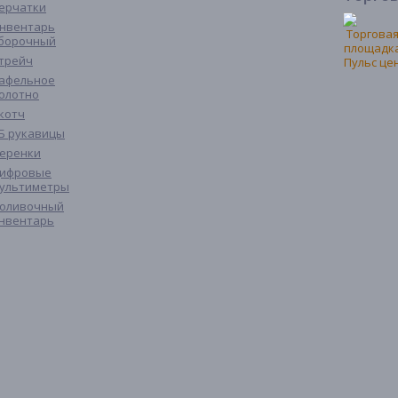
ерчатки
нвентарь
борочный
трейч
афельное
олотно
котч
Б рукавицы
еренки
ифровые
ультиметры
оливочный
нвентарь