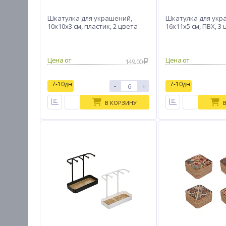
Шкатулка для украшений,
Шкатулка для укр
10x10x3 см, пластик, 2 цвета
16x11x5 см, ПВХ, 3
Цена от
Цена от
149.00
7-10дн
7-10дн
-
+
В КОРЗИНУ