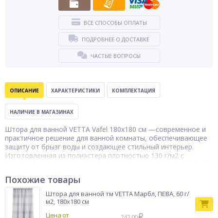
ВСЕ СПОСОБЫ ОПЛАТЫ
ПОДРОБНЕЕ О ДОСТАВКЕ
ЧАСТЫЕ ВОПРОСЫ
ОПИСАНИЕ
ХАРАКТЕРИСТИКИ
КОМПЛЕКТАЦИЯ
НАЛИЧИЕ В МАГАЗИНАХ
Штора для ванной VETTA Vafel 180х180 см —современное и
практичное решение для ванной комнаты, обеспечивающее
защиту от брызг воды и создающее стильный интерьер.
Изготовленная из полиэстера плотностью 130 г/м2 с
сетчатой структурой, штора сочетает водонепроницаемость
и прочность, а лёгкая текстура позволяет быстро высыхать.
Похожие товары
В комплект входят 12 пластиковых колец для удобного и
надёжного крепления. В ассортименте.
Штора для ванной тм VETTA Марбл, ПЕВА, 60 г/
м2, 180х180 см
Шторка для
Тип товара
ванной
Цена от
242.00