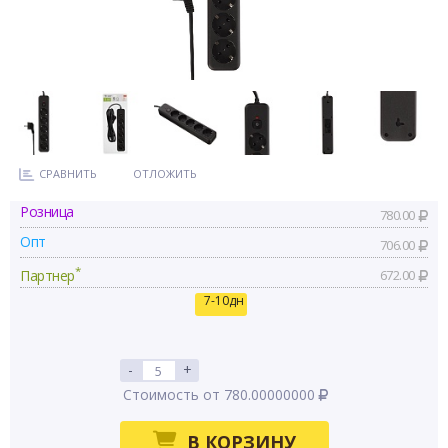
СРАВНИТЬ
ОТЛОЖИТЬ
Розница
780.00
Опт
706.00
*
Партнер
672.00
7-10дн
-
+
Стоимость от 780.00000000
В КОРЗИНУ