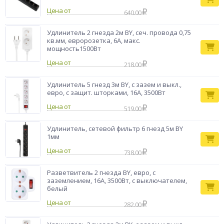
Бренд
BY
Цена от
640.00
Удлинитель 2 гнезда 2м BY, сеч. провода 0,75
кв.мм, евророзетка, 6A, макс.
мощность1500Вт
Цена от
218.00
Удлинитель 5 гнезд 3м BY, с зазем и выкл.,
евро, с защит. шторками, 16A, 3500Вт
Цена от
519.00
Удлинитель, сетевой фильтр 6 гнезд 5м BY
1мм
Цена от
738.00
Разветвитель 2 гнезда BY, евро, с
заземлением, 16А, 3500Вт, с выключателем,
белый
Цена от
282.00