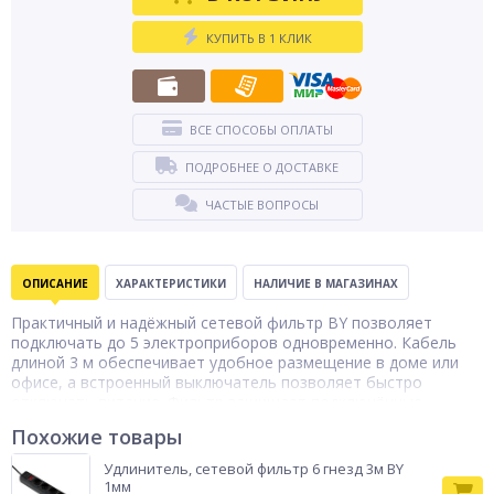
КУПИТЬ В 1 КЛИК
ВСЕ СПОСОБЫ ОПЛАТЫ
ПОДРОБНЕЕ О ДОСТАВКЕ
ЧАСТЫЕ ВОПРОСЫ
ОПИСАНИЕ
ХАРАКТЕРИСТИКИ
НАЛИЧИЕ В МАГАЗИНАХ
Практичный и надёжный сетевой фильтр BY позволяет
подключать до 5 электроприборов одновременно. Кабель
длиной 3 м обеспечивает удобное размещение в доме или
офисе, а встроенный выключатель позволяет быстро
отключать питание. Фильтр защищает подключённые
устройства от перегрузки и скачков напряжения,
Похожие товары
поддерживая мощность до 2500 Вт. Элегантный чёрный
дизайн гармонично вписывается в любой интерьер и
Удлинитель, сетевой фильтр 6 гнезд 3м BY
подходит для повседневного использования.
1мм