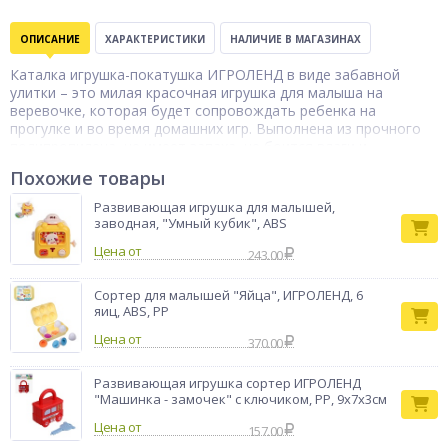
ОПИСАНИЕ
ХАРАКТЕРИСТИКИ
НАЛИЧИЕ В МАГАЗИНАХ
Каталка игрушка-покатушка ИГРОЛЕНД в виде забавной
улитки – это милая красочная игрушка для малыша на
веревочке, которая будет сопровождать ребенка на
прогулке и во время домашних игр. Выполнена из прочного
полипропилена, не имеет запаха, не боится влаги и
устойчива к механическим воздействиям. Игрушка будет
Похожие товары
стимулировать у ребенка физическую активность, поможет
развить равновесие и координацию. 3 дизайна в
Развивающая игрушка для малышей,
ассортименте.
заводная, "Умный кубик", ABS
Тип товара
Каталка
Цена от
243.00
Бренд
ИГРОЛЕНД
Сортер для малышей "Яйца", ИГРОЛЕНД, 6
яиц, ABS, PP
Цена от
370.00
Развивающая игрушка сортер ИГРОЛЕНД
"Машинка - замочек" с ключиком, PP, 9х7х3см
Цена от
157.00