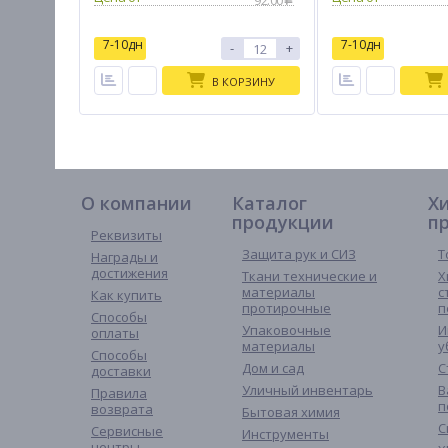
92.00
7-10дн
7-10дн
-
+
В КОРЗИНУ
О компании
Каталог
Х
продукции
п
Реквизиты
Защита рук и СИЗ
Т
Награды и
достижения
Ткани технические и
Х
материалы
с
Как купить
протирочные
п
Способы
Упаковочные
И
оплаты
материалы
у
Способы
Дом и сад
С
доставки
Уличный инвентарь
В
Правила
п
возврата
Бытовая химия
С
Сервисные
Инструменты
центры