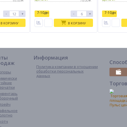
93.00
78.00
7-10дн
7-10дн
-
+
-
+
В КОРЗИНУ
В КОРЗИНУ
иты
Информация
Спосо
родаж
Политика компании в отношении
обработки персональных
опоры
данных
имически
Торго
тойкие
ерчатки
нвентарь
борочный
трейч
афельное
олотно
котч