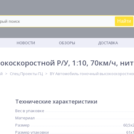
Найти
М
НОВОСТИ
ОБЗОРЫ
ДОСТАВКА
оскоростной Р/У, 1:10, 70км/ч, нит
ей
Спец Проекты ГЦ
BY Автомобиль гоночный высокоскоростной Р/
Технические характеристики
Вес в упаковке
Материал
Размер
60,5х
Размер упаковки
61х1