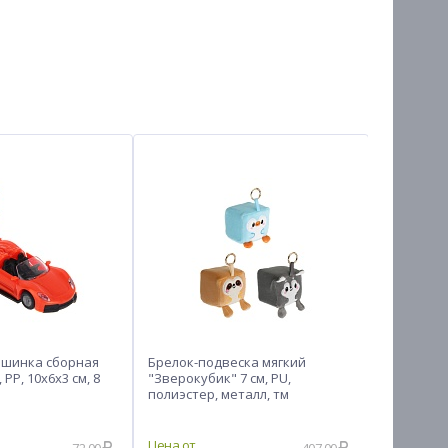
шинка сборная
Брелок-подвеска мягкий
BY Набор
PP, 10х6х3 см, 8
"Зверокубик" 7 см, PU,
PE, флюор
полиэстер, металл, тм
цветов
ИГРОЛЕНД, 1811-36