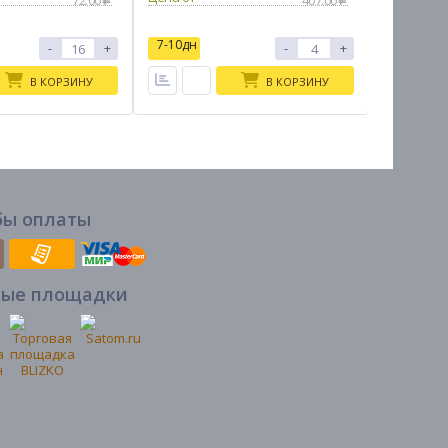
72.00
407.00
7-10дн
7-10дн
-
+
-
+
В КОРЗИНУ
В КОРЗИНУ
бы оплаты
вые площадки