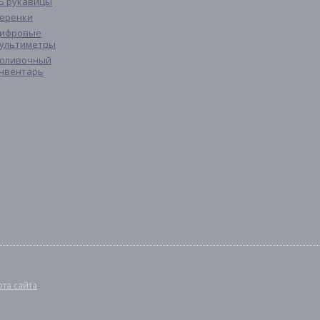
Б рукавицы
еренки
ифровые
ультиметры
оливочный
нвентарь
рта сайта