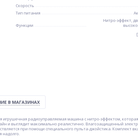
Скорость
Тип питания
А
Нитро-эффект, д
Функции
высоко
ИЕ В МАГАЗИНАХ
 игрушечная радиоуправляемая машина с нитро-эффектом, которая р
йн и выглядит максимально реалистично. Влагозащищенный электр
ествляется при помощи специального пульта-джойстика. Комплект в
я надолго.