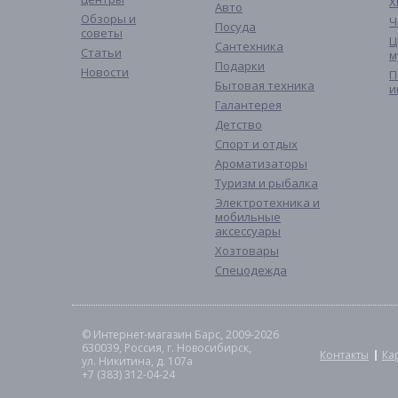
Х
Авто
Обзоры и
Ч
Посуда
советы
Ц
Сантехника
Статьи
м
Подарки
Новости
П
Бытовая техника
и
Галантерея
Детство
Спорт и отдых
Ароматизаторы
Туризм и рыбалка
Электротехника и
мобильные
аксессуары
Хозтовары
Спецодежда
© Интернет-магазин Барс, 2009-2026
630039, Россия, г. Новосибирск,
Контакты
Ка
ул. Никитина, д. 107а
+7 (383) 312-04-24